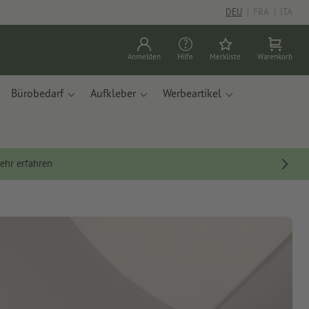
DEU
|
FRA
|
ITA
Anmelden
Hilfe
Merkliste
Warenkorb
Bürobedarf
Aufkleber
Werbeartikel
ehr erfahren