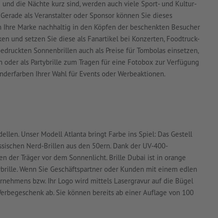
g und die Nächte kurz sind, werden auch viele Sport- und Kultur-
. Gerade als Veranstalter oder Sponsor können Sie dieses
um Ihre Marke nachhaltig in den Köpfen der beschenkten Besucher
ken und setzen Sie diese als Fanartikel bei Konzerten, Foodtruck-
bedruckten Sonnenbrillen auch als Preise für Tombolas einsetzen,
 oder als Partybrille zum Tragen für eine Fotobox zur Verfügung
onderfarben Ihrer Wahl für Events oder Werbeaktionen.
en. Unser Modell Atlanta bringt Farbe ins Spiel: Das Gestell
assischen Nerd-Brillen aus den 50ern. Dank der UV-400-
n der Träger vor dem Sonnenlicht. Brille Dubai ist in orange
tybrille. Wenn Sie Geschäftspartner oder Kunden mit einem edlen
rnehmens bzw. Ihr Logo wird mittels Lasergravur auf die Bügel
Werbegeschenk ab. Sie können bereits ab einer Auflage von 100