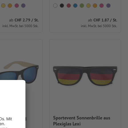
ab
CHF 2.79 / St.
ab
CHF 1.87 / St.
inkl. MwSt. bei 5000 Stk.
inkl. MwSt. bei 5000 Stk.
Sportevent Sonnenbrille aus
e aus ABS und
Plexiglas Lexi