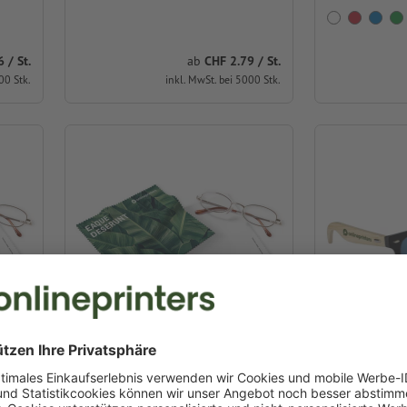
 / St.
ab
CHF 2.79 / St.
00 Stk.
inkl. MwSt. bei 5000 Stk.
er,
POLYCLEAN Brillenputztücher,
Sonnenbrill
18 x 15 cm
Bambus Luis