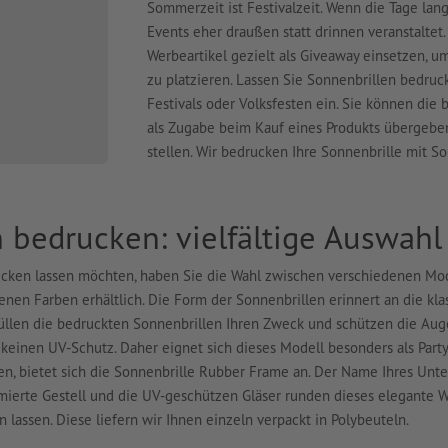
Sommerzeit ist Festivalzeit. Wenn die Tage lan
Events eher draußen statt drinnen veranstaltet
Werbeartikel gezielt als Giveaway einsetzen, 
zu platzieren. Lassen Sie Sonnenbrillen bedruc
Festivals oder Volksfesten ein. Sie können die 
als Zugabe beim Kauf eines Produkts übergeben
stellen. Wir bedrucken Ihre Sonnenbrille mit S
 bedrucken: vielfältige Auswahl
ken lassen möchten, haben Sie die Wahl zwischen verschiedenen Modell
denen Farben erhältlich. Die Form der Sonnenbrillen erinnert an die kl
rfüllen die bedruckten Sonnenbrillen Ihren Zweck und schützen die Auge
en keinen UV-Schutz. Daher eignet sich dieses Modell besonders als Par
, bietet sich die Sonnenbrille Rubber Frame an. Der Name Ihres Unte
mierte Gestell und die UV-geschützen Gläser runden dieses elegante 
lassen. Diese liefern wir Ihnen einzeln verpackt in Polybeuteln.