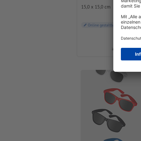
15,0 x 15,0 cm
Online gestaltbar
ab
CHF 1.08
inkl. MwSt. bei 50