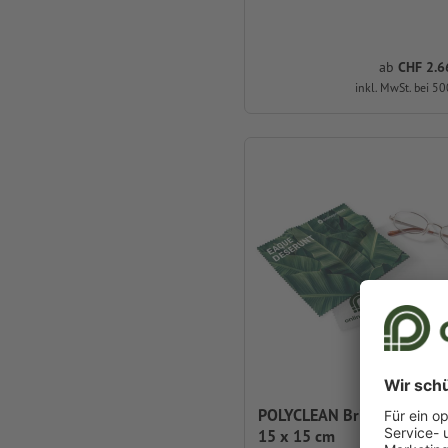
ab
CHF 2.66
inkl. MwSt. bei 50
POLYCLEAN Brillenputztüch
15 x 15 cm