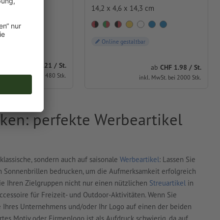
14,2 x 4,6 x 14,3 cm
,0 cm
Online gestaltbar
ab
CHF 4.21 / St.
ab
CHF 1.98 / St.
inkl. MwSt. bei 480 Stk.
inkl. MwSt. bei 2000 Stk.
ken: perfekte Werbeartikel
 klassische, sondern auch auf saisonale
Werbeartikel
: Lassen Sie
 Sonnenbrillen bedrucken, um die Aufmerksamkeit erfolgreich
e Ihren Zielgruppen nicht nur einen nützlichen
Streuartikel
in
ccessoire für Freizeit- und Outdoor-Aktivitäten. Wenn Sie
e Ihres Unternehmens und/oder Ihr Logo auf einen der beiden
ertes Motiv oder Firmenlogo ist als Aufdruck schwierig, da auf