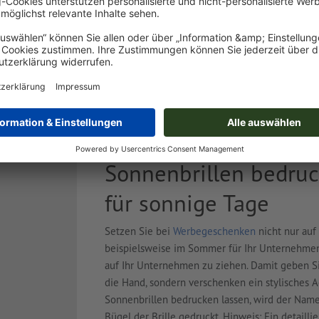
18,0 x 15,0 cm
5,0 x 3,5 x 15
Online gestaltbar
 / St.
ab
CHF 1.25 / St.
00 Stk.
inkl. MwSt. bei 5000 Stk.
Sonnenbrillen bedruc
für sonnige Tage
Setzen Sie bei
Werbegeschenken
nicht nur auf
beispielsweise im Sommer für Ihr Unternehmen
auf Ihr Unternehmen zu ziehen. Damit geben Si
die Hand, sondern verschenken ein stylisches A
Sonnenbrillen bedrucken lassen, wird der Nam
Bügel der Brille gedruckt. Hinweis: Ein detailli