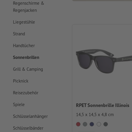
Regenschirme &
Regenjacken
Liegestühle
Strand
Handtücher
Sonnenbrillen
Grill & Camping
Picknick
Reisezubehör
Spiele
RPET Sonnenbrille Illinois
14,5 x 14,5 x 4,8 cm
Schlüsselanhänger
Schlüsselbänder