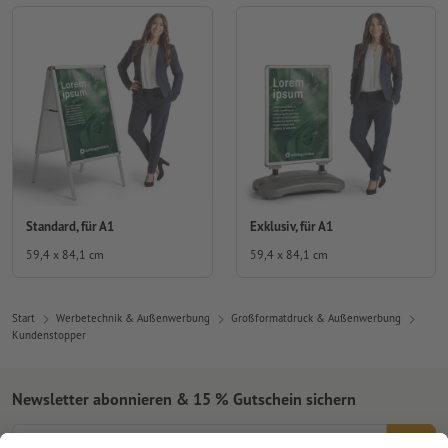
Standard, für A1
Exklusiv, für A1
59,4 x 84,1 cm
59,4 x 84,1 cm
Start
Werbetechnik & Außenwerbung
Großformatdruck & Außenwerbung
Kundenstopper
Newsletter abonnieren & 15 % Gutschein sichern