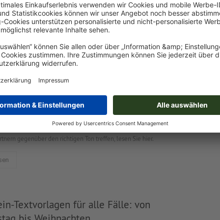
n für die Weihnachtsfeier-Einladung
e Weihnachtsfeiern haben nicht immer den besten Ruf, weswegen
ach fernbleiben. Mit einer gelungenen Einladung halten Sie dagegen!
sen
htsgrüsse – geschäftlich und dabei
h
rüsse drücken Wertschätzung aus. Wie Sie Kunden und
tnern gegenüber den richtigen Ton treffen, lesen Sie hier.
sen
in-Textvorlagen für alle Fälle: von
tag bis Weihnachten,...