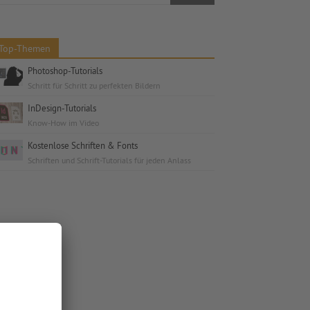
Top-Themen
Photoshop-Tutorials
Schritt für Schritt zu perfekten Bildern
InDesign-Tutorials
Know-How im Video
Kostenlose Schriften & Fonts
Schriften und Schrift-Tutorials für jeden Anlass