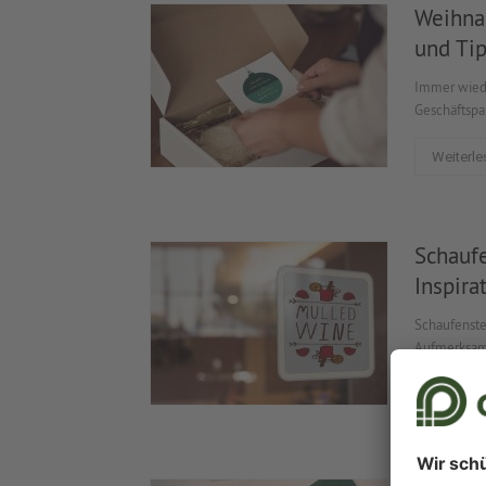
Weihna
und Ti
Immer wied
Geschäftspa
Weiterle
Schauf
Inspira
Schaufenste
Aufmerksamk
Weiterle