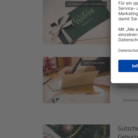
Vorlage
HILFREICH UND ORIGINELL
Betrieblich
manche einf
Weiterle
Weihnac
TEXTVORLAGEN
herzlic
Weihnachtsg
Geschäftspar
Weiterle
Gutsche
Geburts