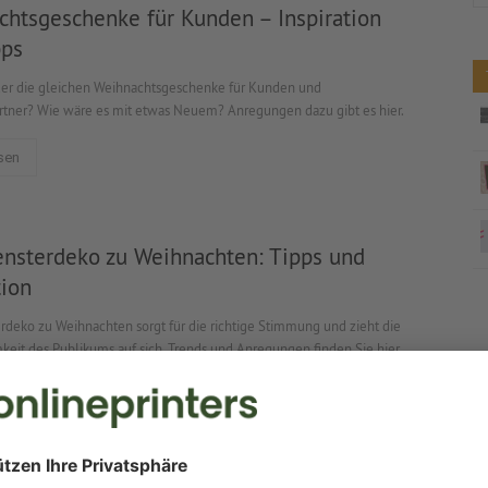
chtsgeschenke für Kunden – Inspiration
pps
er die gleichen Weihnachtsgeschenke für Kunden und
rtner? Wie wäre es mit etwas Neuem? Anregungen dazu gibt es hier.
sen
ensterdeko zu Weihnachten: Tipps und
tion
rdeko zu Weihnachten sorgt für die richtige Stimmung und zieht die
eit des Publikums auf sich. Trends und Anregungen finden Sie hier.
sen