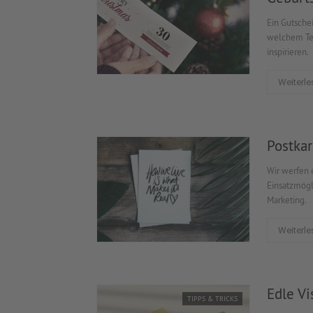
Ein Gutsche
welchem Tex
inspirieren.
Weiterle
Postkar
Wir werfen 
Einsatzmögl
Marketing.
Weiterle
Edle Vi
TIPPS & TRICKS