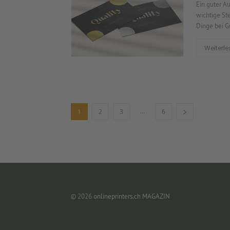
Ein guter Au
wichtige Ste
Dinge bei G
Weiterle
...
1
2
3
6
© 2026
onlineprinters.ch MAGAZIN