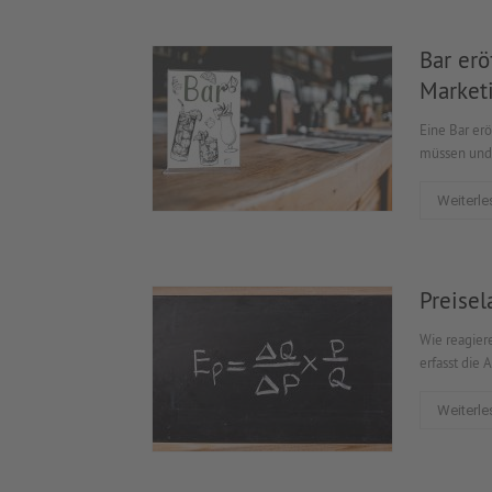
Bar erö
Market
Eine Bar er
müssen und 
Weiterle
Preisel
Wie reagier
erfasst die 
Weiterle