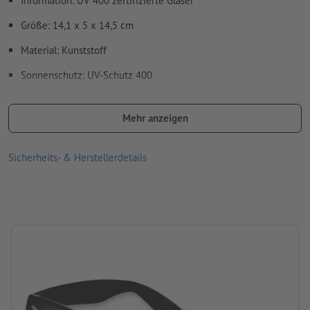
Information: UV 400 zertifizierte Gläser
Rechtschreib- und Satzfehler
werden von uns nicht geprüft
Größe: 14,1 x 5 x 14,5 cm
Material: Kunststoff
Wie lege ich Druckdaten richtig an?
Sonnenschutz: UV-Schutz 400
Verarbeitung: Tampondruck
Mehr anzeigen
Druckstand: auf einem Bügel
Sicherheits- & Herstellerdetails