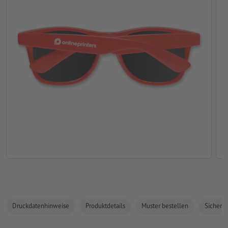
Druckdatenhinweise
Produktdetails
Muster bestellen
Sicherhe