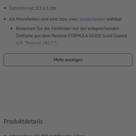
Datenformat
:
3,5 x 1 cm
Als Motivfarben sind eine bzw. zwei
Sonderfarben
wählbar.
Benennen Sie die Farbfelder mit der entsprechenden
Zielfarbe aus dem Pantone FORMULA GUIDE Solid Coated
(z.B. "Pantone 286 C").
Es sind keine Metallic- und Neonfarben möglich.
Mehr anzeigen
Gold (Pantone 871 C) und Silber (Pantone 877 C) sind als
Druckfarben möglich. Bitte benennen Sie dafür die in Ihren
Druckdaten angelegte Volltonfarbe in „gold“ oder „silver“.
das Trägermaterial kann beim
Druck mit weißer Farbe
durchscheinen
Das druckfertige PDF darf nur Vektoren enthalten; JPEG-
oder TIFF- Bilder und -Vorlagen sind nicht geeignet
Produktdetails
Weitere Informationen und Tipps zu
Vektordaten
finden Sie
in unserem Hilfecenter.