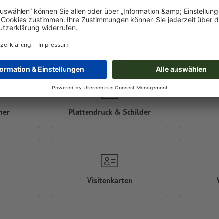
n
Messesysteme
ner
Plattendruck & Schilder
Visitenkarten