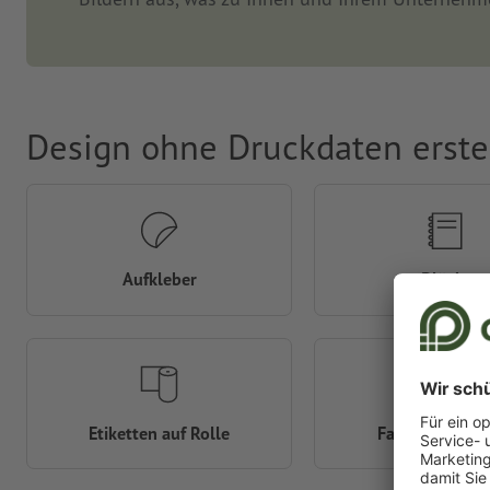
Design ohne Druckdaten erste
Aufkleber
Blöcke
Etiketten auf Rolle
Fahnen & Fla