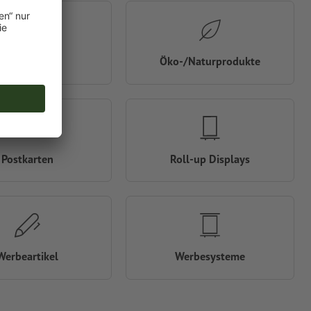
Notizbücher
Öko-/Naturprodukte
Postkarten
Roll-up Displays
Werbeartikel
Werbesysteme