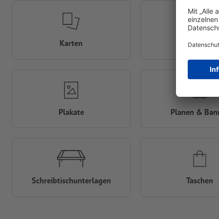
Karten
Klappkarte
Plakate
Planen & Ban
Schreibtisch­unterlagen
Taschen