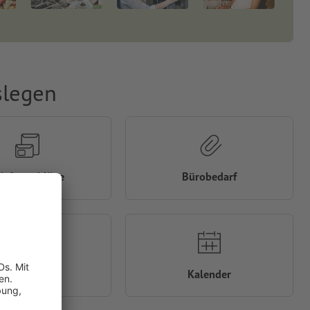
slegen
riefumschläge
Bürobedarf
Flyer
Kalender