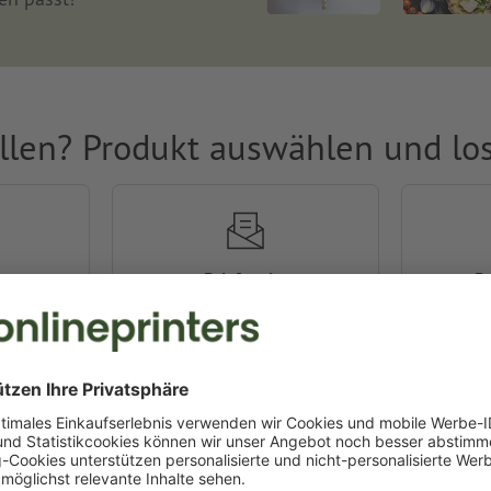
llen? Produkt auswählen und lo
Briefpapier
B
ggen
Falzflyer