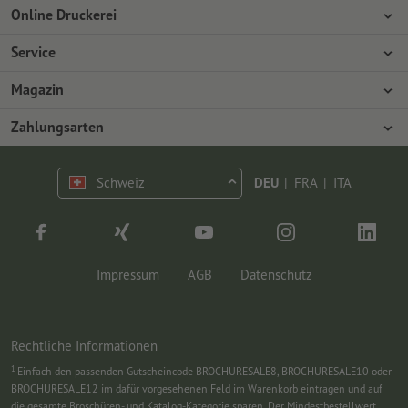
Online Druckerei
Über Onlineprinters
Service
Presse
Zahlungsarten
Magazin
Jobs & Karriere
Versand
Design
Zahlungsarten
Umweltschutz
Reklamation
Marketing
Vorkasse
Kontakt
Schweiz
DEU
|
FRA
|
ITA
op.premium
Druck & Insights
FAQ
Tutorials
Wissen
Impressum
AGB
Datenschutz
Rechtliche Informationen
1
Einfach den passenden Gutscheincode BROCHURESALE8, BROCHURESALE10 oder
BROCHURESALE12 im dafür vorgesehenen Feld im Warenkorb eintragen und auf
die gesamte Broschüren- und Katalog-Kategorie sparen. Der Mindestbestellwert