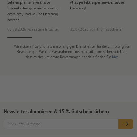
Sehr empfehlenswert, habe
Alles perfekt, super Service, rasche
le
Visitenkarten ganz einfach selbst
Lieferung!
An
gestaltet , Produkt und Lieferung
er
bestens
era
06.08.2026
von sabine tritschler
31.07.2026
von Thomas Scherler
06
Wir nutzen Trustpilot als unabhängigen Dienstleister für die Einholung von
Bewertungen. Welche Massnahmen Trustpilot trifft, um sicherzustellen,
dass es sich um echte Bewertungen handelt, finden Sie
hier
.
Newsletter abonnieren & 15 % Gutschein sichern