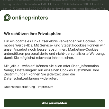
beträgt für den 8-%-Gutschein 150 CHF, für den 10-%-Gutschein 500 CHF und für
den 12-%-Gutschein 1.200 CHF. Es gilt der jeweils erreichte Netto-Bestellwert. Pro
Bestellung ist nur ein Gutscheincode einlösbar. Mehrfach einlösbar. Keine
Barauszahlung. Nicht mit weiteren Aktionen kombinierbar. Die Aktion gilt bis
einschliesslich 31.8.2026.
2
Einfach den Gutscheincode CALENDARS10-26 im dafür vorgesehenen Feld im
Warenkorb eintragen und auf ausgewählte Produkte sparen. Kein
Mindestbestellwert. Mehrfach einlösbar. Keine Barauszahlung. Nicht mit weiteren
Aktionen kombinierbar. Die Aktion gilt bis einschliesslich 31.08.2026.
3
Einfach den Gutscheincode STICKYNOTES26-20 im dafür vorgesehenen Feld im
Warenkorb eintragen und auf ausgewählte Produkte sparen. Kein
Mindestbestellwert. Mehrfach einlösbar. Keine Barauszahlung. Nicht mit weiteren
Aktionen kombinierbar. Die Aktion gilt bis einschliesslich 31.08.2026.
4
Sie erhalten zunächst eine E-Mail, in der Sie die Anmeldung zum Newsletter durch
einen Klick bestätigen. Erst dann senden wir Ihnen den Rabattcode und künftig
unseren Newsletter zu. Natürlich können Sie sich jederzeit wieder abmelden.
Maximale Höhe des Rabatts: 150 CHF des Bestellwerts (netto). Einmalig einlösbar.
Kein Mindestbestellwert. Keine Barauszahlung. Nicht mit weiteren Aktionen oder
Gutscheincodes kombinierbar.
Der Gutschein ist nach Erhalt sechs Wochen gültig.