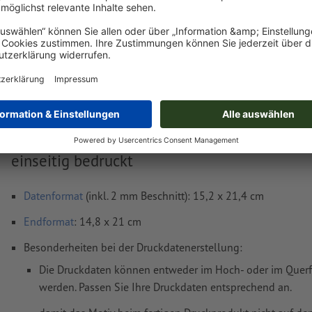
Lieferung ca.:
CHF 39.66
CHF 4
Mo, 17. Aug. - Di, 18. Aug.
netto
inkl. 8.1 MwS
Gewicht: ca.
622.5 g
Druckdatenhinweise Flyer Öko-/Naturpapiere
einseitig bedruckt
Datenformat
(inkl. 2 mm Beschnitt): 15,2 x 21,4 cm
Endformat
: 14,8 x 21 cm
Besonderheiten bei der Druckdatenerstellung:
Die Druckdaten können entweder im Hoch- oder im Querfo
werden. Passen Sie Ihre Druckdaten entsprechend an.