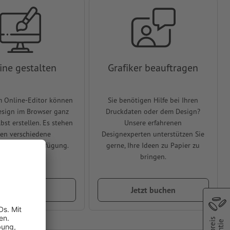
ine gestalten
Grafiker beauftragen
m Online-Editor können
Sie benötigen Hilfe bei Ihren
Design im Browser ganz
Druckdaten oder dem Design?
lbst erstellen. Es stehen
Unsere erfahrenen
en verschiedene
Designexperten unterstützen Sie
rlagen zur Verfügung.
gerne, Ihre Ideen zu Papier zu
bringen.
etzt gestalten
Jetzt buchen