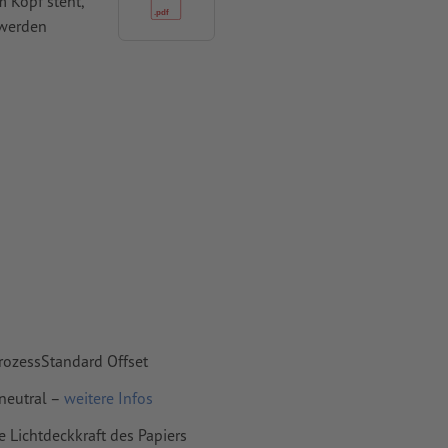
 Kopf steht,
 werden
mit mind. 4
vertiert
 Papiere,
piere
rozessStandard Offset
neutral –
weitere Infos
e Lichtdeckkraft des Papiers