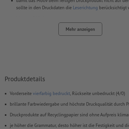
damit das Motiv beim fertigen Druckprodukt nicht auf dem
sollte in den Druckdaten die
Leserichtung
berücksichtigt
Auflösung:
300 dpi
umlaufend 2 mm
Beschnitt
anlegen, wichtige Informationen 
Mehr anzeigen
mm Abstand zum Endformat
Schriften
müssen vollständig eingebettet oder in Kurven kon
werden
Farbmodus:
CMYK, FOGRA51 (PSO Coated v3) für gestrichene
FOGRA52 (PSO Uncoated v3 FOGRA52) für ungestrichene Pa
Produktdetails
Rechtschreib- und Satzfehler
werden von uns nicht geprüft
Überdruckeneinstellungen
werden von uns nicht geprüft
Vorderseite
vierfarbig bedruckt
, Rückseite unbedruckt (4/0)
Kommentare
werden gelöscht und nicht gedruckt
brillante Farbwiedergabe und höchste Druckqualität durch P
Inhalte von
Formularfeldern
werden mitgedruckt
Druckprodukte auf Recyclingpapier sind ohne Aufpreis klima
je höher die Grammatur, desto höher ist die Festigkeit und di