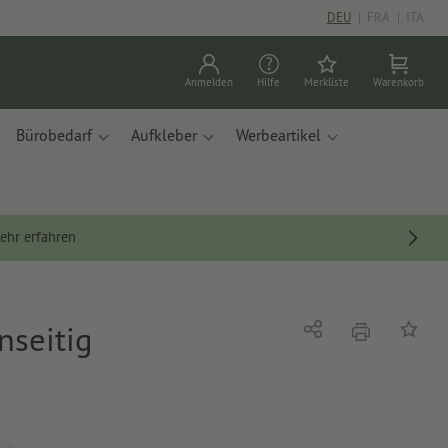
DEU
|
FRA
|
ITA
Anmelden
Hilfe
Merkliste
Warenkorb
Bürobedarf
Aufkleber
Werbeartikel
ehr erfahren
nseitig
Drucken
Teilen
Auf die