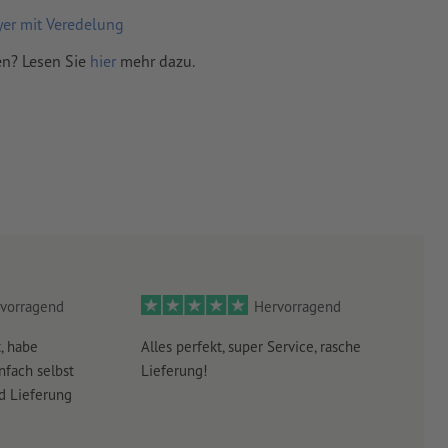
yer mit Veredelung
en? Lesen Sie
hier
mehr dazu.
vorragend
Hervorragend
, habe
Alles perfekt, super Service, rasche
leid
nfach selbst
Lieferung!
Antw
nd Lieferung
erha
eraht