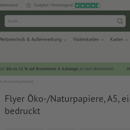
dardversand
Trustpilot - Hervorragend
Werbetechnik & Außenwerbung
Visitenkarten
Karten
ust:
Bis zu 12 % auf Broschüren & Kataloge
, je nach Bestellwert.
M
e, A5, einseitig bedruckt
Flyer Öko-/Naturpapiere, A5, ei
bedruckt