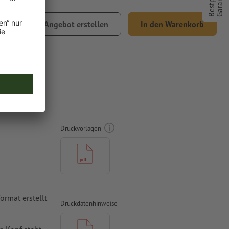
Bestpreis
Garantie
2.87
Angebot erstellen
In den Warenkorb
t.
, A5,
Druckvorlagen
rmat erstellt
Druckdatenhinweise