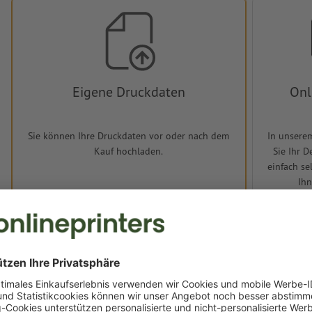
Eigene Druckdaten
Onl
Sie können Ihre Druckdaten vor oder nach dem
In unsere
Kauf hochladen.
Sie Ihr 
einfach se
Ihn
Layoutvo
Jetzt hochladen
J