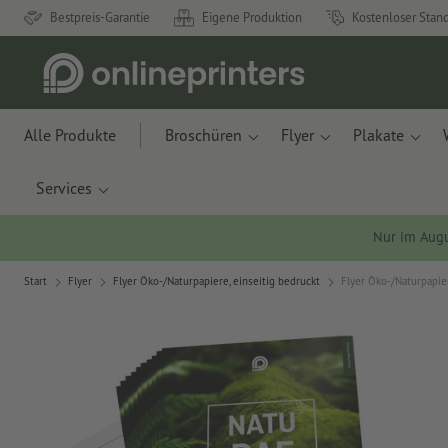
Bestpreis-Garantie
Eigene Produktion
Kostenloser Stan
Alle Produkte
Broschüren
Flyer
Plakate
Services
Nur im Aug
Start
Flyer
Flyer Öko-/Naturpapiere, einseitig bedruckt
Flyer Öko-/Naturpapier