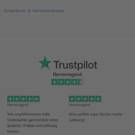
für Flyer mit dem gewissen Etwas – Entdecken Sie unsere
Flyer
Sicherheits- & Herstellerdetails
mit Veredelung
Wie gestalten Sie Ihre Flyer, um sie zum Eyecatcher zu
machen? Lesen Sie
hier
mehr dazu.
Hervorragend
Hervorragend
Hervorragend
Gu
Sehr empfehlenswert, habe
Alles perfekt, super Service, rasche
le
Visitenkarten ganz einfach selbst
Lieferung!
An
gestaltet , Produkt und Lieferung
er
bestens
era