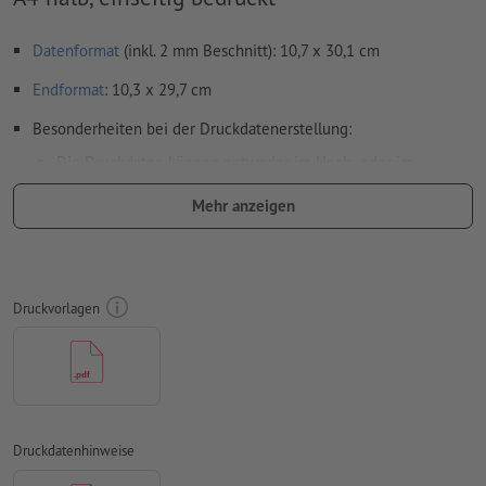
Datenformat
(inkl. 2 mm Beschnitt): 10,7 x 30,1 cm
Endformat
: 10,3 x 29,7 cm
Besonderheiten bei der Druckdatenerstellung:
Die Druckdaten können entweder im Hoch- oder im
Querformat erstellt werden. Passen Sie Ihre Druckdaten
Mehr anzeigen
entsprechend an.
damit das Motiv beim fertigen Druckprodukt nicht auf dem
Kopf steht, sollte in den Druckdaten die
Leserichtung
berücksichtigt werden
Druckvorlagen
Auflösung:
300 dpi
umlaufend 2 mm
Beschnitt
anlegen, wichtige Informationen
mit mind. 4 mm Abstand zum Endformat
Schriften
müssen vollständig eingebettet oder in Kurven
Druckdatenhinweise
konvertiert werden