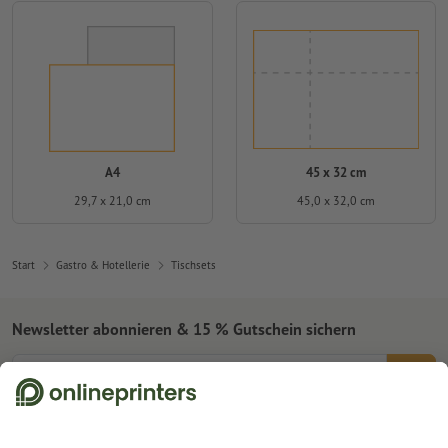
A4
45 x 32 cm
29,7 x 21,0 cm
45,0 x 32,0 cm
Start
Gastro & Hotellerie
Tischsets
Newsletter abonnieren & 15 % Gutschein sichern
Online Druckerei