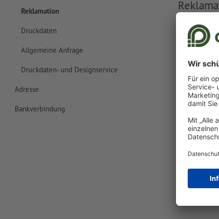
Reklamat
Reklamation
Druckdaten
Geld zur
Allgemeine Anfrage
Nachwei
Druckdaten- und Designservice
Adresse
Schnells
Bankverbindung
Neubeste
Ihr Anlie