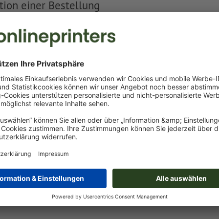
ion einer Bestellung
ück nach Stornierung
se und Belegexemplare bei Reklamationen
tmögliche Reklamation
llung bei fehlerhafter Lieferung
gen ist hier nicht aufgeführt?