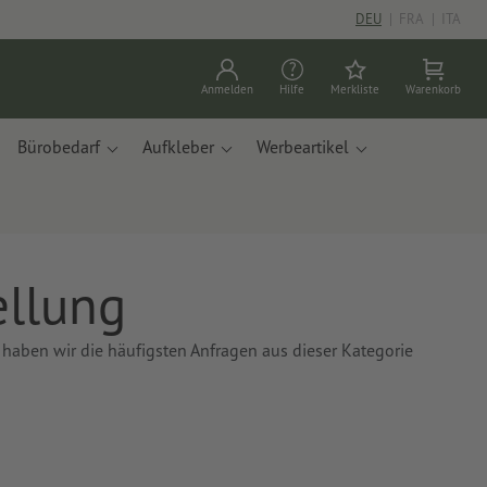
DEU
|
FRA
|
ITA
Anmelden
Hilfe
Merkliste
Warenkorb
Bürobedarf
Aufkleber
Werbeartikel
ellung
 haben wir die häufigsten Anfragen aus dieser Kategorie