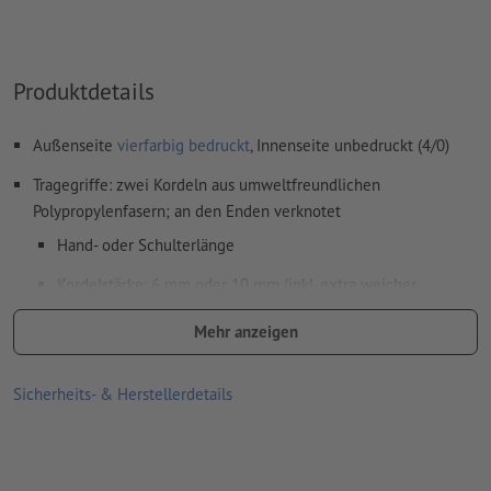
Produktdetails
Außenseite
vierfarbig bedruckt
, Innenseite unbedruckt (4/0)
Tragegriffe: zwei Kordeln aus umweltfreundlichen
Polypropylenfasern; an den Enden verknotet
Hand- oder Schulterlänge
Kordelstärke: 6 mm oder 10 mm (inkl. extra weicher
Baumwollfüllung)
Mehr anzeigen
Farben: Weiß, Schwarz, Grau, Blau oder Rot
hohe Stabilität durch Kartonverstärkung aus 900 g/m²
Sicherheits- & Herstellerdetails
Graupappe im Rundumschlag und fest eingeklebtem
Bodenkarton aus 350 g/m² Graupappe
Traglast: bis zu 4 kg