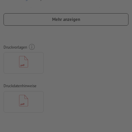
umlaufend 3 mm
Beschnitt
anlegen, wichtige Informationen
mit mind. 5 mm Abstand zum Endformat
Mehr anzeigen
Schriften
müssen vollständig eingebettet oder in Kurven
konvertiert werden
Farbmodus:
CMYK, FOGRA51 (PSO Coated v3)
Druckvorlagen
Rechtschreib- und Satzfehler
werden von uns nicht geprüft
Überdruckeneinstellungen
werden von uns nicht geprüft
Kommentare
werden gelöscht und nicht gedruckt
Druckdatenhinweise
Inhalte von
Formularfeldern
werden mitgedruckt
Wie lege ich Druckdaten richtig an?