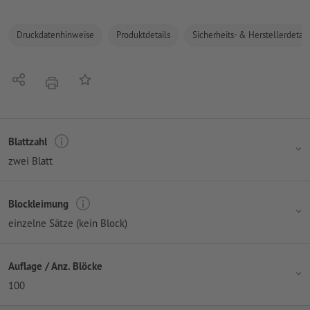
Druckdatenhinweise
Produktdetails
Sicherheits- & Herstellerdetail
Teilen
Auf die Merkliste
Drucken
Blattzahl
zwei Blatt
Blockleimung
einzelne Sätze (kein Block)
Auflage / Anz. Blöcke
100