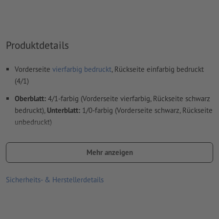
Produktdetails
Vorderseite
vierfarbig bedruckt
, Rückseite einfarbig bedruckt
(4/1)
Oberblatt:
4/1-farbig (Vorderseite vierfarbig, Rückseite schwarz
bedruckt),
Unterblatt:
1/0-farbig (Vorderseite schwarz, Rückseite
unbedruckt)
die Papierstärke variiert ab der üblichen 80 g/m² Papierqualität
bis hin zu 86 g/m² Papierqualität
Mehr anzeigen
die Leimung erfolgt gemäß der Leserichtung und Ausrichtung
Sicherheits- & Herstellerdetails
des Layouts
die Lochung wird gemäß der Leserichtung und
Layoutausrichtung angebracht