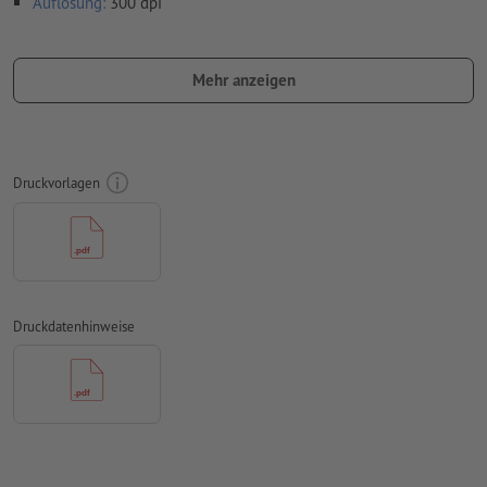
Auflösung:
300 dpi
umlaufend 2 mm
Beschnitt
anlegen, wichtige Informationen
mit mind. 4 mm Abstand zum Endformat
Mehr anzeigen
Schriften
müssen vollständig eingebettet oder in Kurven
konvertiert werden
Farbmodus:
CMYK, FOGRA52 (PSO Uncoated v3 FOGRA52) für
Druckvorlagen
ungestrichene Papiere
Rechtschreib- und Satzfehler
werden von uns nicht geprüft
Überdruckeneinstellungen
werden von uns nicht geprüft
Kommentare
werden gelöscht und nicht gedruckt
Druckdatenhinweise
Inhalte von
Formularfeldern
werden mitgedruckt
Wie lege ich Druckdaten richtig an?