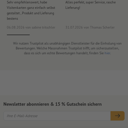
Sehr empfehlenswert, habe
Alles perfekt, super Service, rasche
le
Visitenkarten ganz einfach selbst
Lieferung!
An
gestaltet , Produkt und Lieferung
er
bestens
era
06.08.2026
von sabine tritschler
31.07.2026
von Thomas Scherler
06
Wir nutzen Trustpilot als unabhängigen Dienstleister für die Einholung von
Bewertungen. Welche Massnahmen Trustpilot trifft, um sicherzustellen,
dass es sich um echte Bewertungen handelt, finden Sie
hier
.
Newsletter abonnieren & 15 % Gutschein sichern