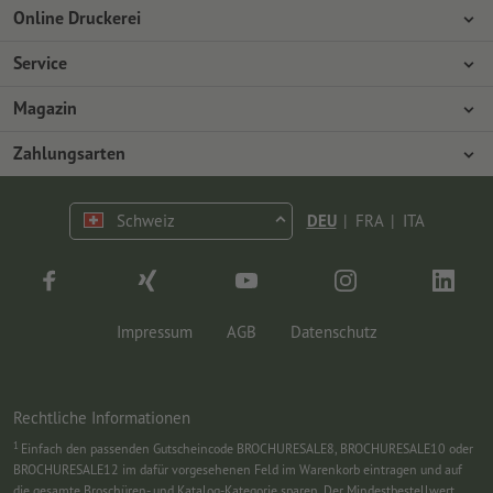
Online Druckerei
Über Onlineprinters
Service
Presse
Zahlungsarten
Magazin
Jobs & Karriere
Versand
Design
Zahlungsarten
Umweltschutz
Reklamation
Marketing
Vorkasse
Kontakt
Schweiz
DEU
|
FRA
|
ITA
op.premium
Druck & Insights
FAQ
Tutorials
Wissen
Impressum
AGB
Datenschutz
Rechtliche Informationen
1
Einfach den passenden Gutscheincode BROCHURESALE8, BROCHURESALE10 oder
BROCHURESALE12 im dafür vorgesehenen Feld im Warenkorb eintragen und auf
die gesamte Broschüren- und Katalog-Kategorie sparen. Der Mindestbestellwert