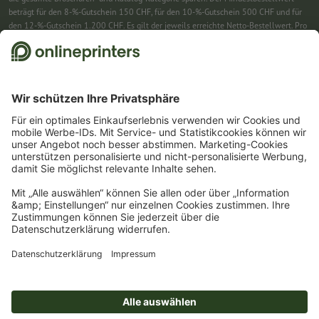
beträgt für den 8-%-Gutschein 150 CHF, für den 10-%-Gutschein 500 CHF und für
den 12-%-Gutschein 1.200 CHF. Es gilt der jeweils erreichte Netto-Bestellwert. Pro
Bestellung ist nur ein Gutscheincode einlösbar. Mehrfach einlösbar. Keine
Barauszahlung. Nicht mit weiteren Aktionen kombinierbar. Die Aktion gilt bis
einschliesslich 31.8.2026.
2
Einfach den Gutscheincode CALENDARS10-26 im dafür vorgesehenen Feld im
Warenkorb eintragen und auf ausgewählte Produkte sparen. Kein
Mindestbestellwert. Mehrfach einlösbar. Keine Barauszahlung. Nicht mit weiteren
Aktionen kombinierbar. Die Aktion gilt bis einschliesslich 31.08.2026.
3
Einfach den Gutscheincode STICKYNOTES26-20 im dafür vorgesehenen Feld im
Warenkorb eintragen und auf ausgewählte Produkte sparen. Kein
Mindestbestellwert. Mehrfach einlösbar. Keine Barauszahlung. Nicht mit weiteren
Aktionen kombinierbar. Die Aktion gilt bis einschliesslich 31.08.2026.
4
Sie erhalten zunächst eine E-Mail, in der Sie die Anmeldung zum Newsletter durch
einen Klick bestätigen. Erst dann senden wir Ihnen den Rabattcode und künftig
unseren Newsletter zu. Natürlich können Sie sich jederzeit wieder abmelden.
Maximale Höhe des Rabatts: 150 CHF des Bestellwerts (netto). Einmalig einlösbar.
Kein Mindestbestellwert. Keine Barauszahlung. Nicht mit weiteren Aktionen oder
Gutscheincodes kombinierbar.
Der Gutschein ist nach Erhalt sechs Wochen gültig.