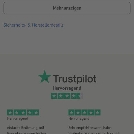
Lochung erfolgt gemäß Leserichtung nur am Kopf
Mehr anzeigen
Druckprodukte auf Recyclingpapier sind ohne Aufpreis
klimaneutral –
weitere Infos
Sicherheits- & Herstellerdetails
Hervorragend
Hervorragend
Hervorragend
He
einfache Bedienung, toll
Sehr empfehlenswert, habe
Al
Preis-/Leistungsverhältnis
Visitenkarten ganz einfach selbst
Li