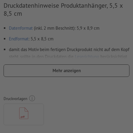
Druckdatenhinweise Produktanhänger, 5,5 x
8,5 cm
Datenformat
(inkl. 2 mm Beschnitt): 5,9 x 8,9 cm
Endformat
: 5,5 x 8,5 cm
damit das Motiv beim fertigen Druckprodukt nicht auf dem Kopf
steht, sollte in den Druckdaten die
Leserichtung
berücksichtigt
werden
Mehr anzeigen
Auflösung:
300 dpi
umlaufend 2 mm
Beschnitt
anlegen, wichtige Informationen
mit mind. 4 mm Abstand zum Endformat
Druckvorlagen
Schriften
müssen vollständig eingebettet oder in Kurven
konvertiert werden
Farbmodus:
CMYK, FOGRA51 (PSO Coated v3) für gestrichene
Papiere, FOGRA52 (PSO Uncoated v3 FOGRA52) für