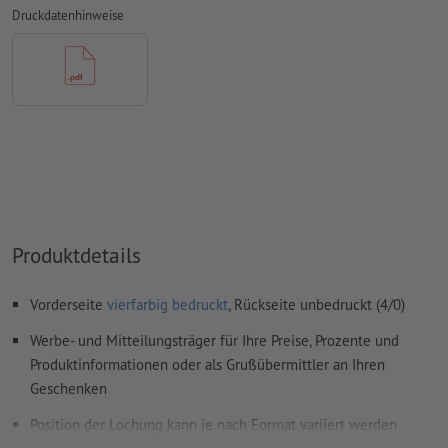
ungestrichene Papiere
Druckdatenhinweise
Rechtschreib- und Satzfehler
werden von uns nicht geprüft
Überdruckeneinstellungen
werden von uns nicht geprüft
Kommentare
werden gelöscht und nicht gedruckt
Inhalte von
Formularfeldern
werden mitgedruckt
Wie lege ich Druckdaten richtig an?
Produktdetails
Vorderseite
vierfarbig bedruckt
, Rückseite unbedruckt (4/0)
Werbe- und Mitteilungsträger für Ihre Preise, Prozente und
Produktinformationen oder als Grußübermittler an Ihren
Geschenken
Position der Lochung kann je nach Format variiert werden