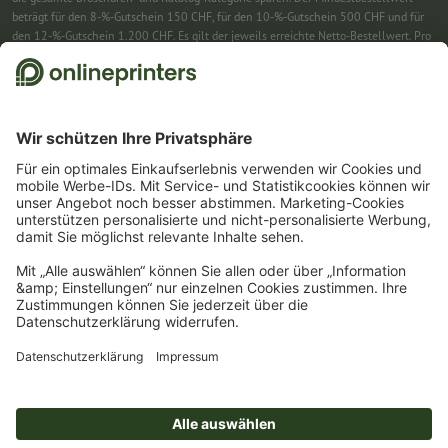
beträgt für den 8-%-Gutschein 150 CHF, für den 10-%-Gutschein 500 CHF und für
den 12-%-Gutschein 1.200 CHF. Es gilt der jeweils erreichte Netto-Bestellwert. Pro
Bestellung ist nur ein Gutscheincode einlösbar. Mehrfach einlösbar. Keine
Barauszahlung. Nicht mit weiteren Aktionen kombinierbar. Die Aktion gilt bis
einschliesslich 31.8.2026.
2
Einfach den Gutscheincode CALENDARS10-26 im dafür vorgesehenen Feld im
Warenkorb eintragen und auf ausgewählte Produkte sparen. Kein
Mindestbestellwert. Mehrfach einlösbar. Keine Barauszahlung. Nicht mit weiteren
Aktionen kombinierbar. Die Aktion gilt bis einschliesslich 31.08.2026.
3
Einfach den Gutscheincode STICKYNOTES26-20 im dafür vorgesehenen Feld im
Warenkorb eintragen und auf ausgewählte Produkte sparen. Kein
Mindestbestellwert. Mehrfach einlösbar. Keine Barauszahlung. Nicht mit weiteren
Aktionen kombinierbar. Die Aktion gilt bis einschliesslich 31.08.2026.
4
Sie erhalten zunächst eine E-Mail, in der Sie die Anmeldung zum Newsletter durch
einen Klick bestätigen. Erst dann senden wir Ihnen den Rabattcode und künftig
unseren Newsletter zu. Natürlich können Sie sich jederzeit wieder abmelden.
Maximale Höhe des Rabatts: 150 CHF des Bestellwerts (netto). Einmalig einlösbar.
Kein Mindestbestellwert. Keine Barauszahlung. Nicht mit weiteren Aktionen oder
Gutscheincodes kombinierbar.
Der Gutschein ist nach Erhalt sechs Wochen gültig.