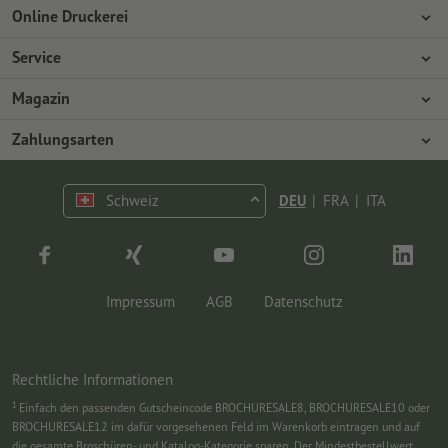
Online Druckerei
Über Onlineprinters
Service
Presse
Zahlungsarten
Magazin
Jobs & Karriere
Versand
Design
Zahlungsarten
Umweltschutz
Reklamation
Marketing
Vorkasse
Kontakt
Schweiz
DEU
|
FRA
|
ITA
op.premium
Druck & Insights
FAQ
Tutorials
Wissen
Impressum
AGB
Datenschutz
Rechtliche Informationen
1
Einfach den passenden Gutscheincode BROCHURESALE8, BROCHURESALE10 oder
BROCHURESALE12 im dafür vorgesehenen Feld im Warenkorb eintragen und auf
die gesamte Broschüren- und Katalog-Kategorie sparen. Der Mindestbestellwert