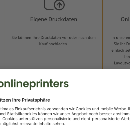
Eigene Druckdaten
Onl
Sie können Ihre Druckdaten vor oder nach dem
In unsere
Kauf hochladen.
Sie Ihr 
einfach se
Ihn
Layoutvo
Jetzt hochladen
J
Lieferung ca.:
CHF 55.18
CHF 5
Mo, 17. Aug. - Di, 18. Aug.