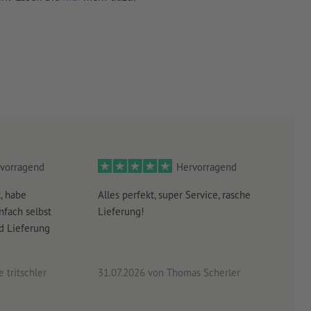
vorragend
Hervorragend
, habe
Alles perfekt, super Service, rasche
leid
nfach selbst
Lieferung!
Antw
nd Lieferung
erha
eraht
 tritschler
31.07.2026
von Thomas Scherler
06.0