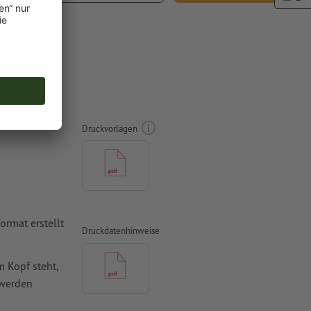
t.
, A3-
Druckvorlagen
rmat erstellt
Druckdatenhinweise
 Kopf steht,
 werden