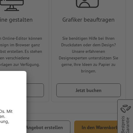
ine gestalten
Grafiker beauftragen
m Online-Editor können
Sie benötigen Hilfe bei Ihren
Design im Browser ganz
Druckdaten oder dem Design?
lbst erstellen. Es stehen
Unsere erfahrenen
en verschiedene
Designexperten unterstützen Sie
rlagen zur Verfügung.
gerne, Ihre Ideen zu Papier zu
bringen.
etzt gestalten
Jetzt buchen
Bestpreis
Garantie
9.65
Angebot erstellen
In den Warenkorb