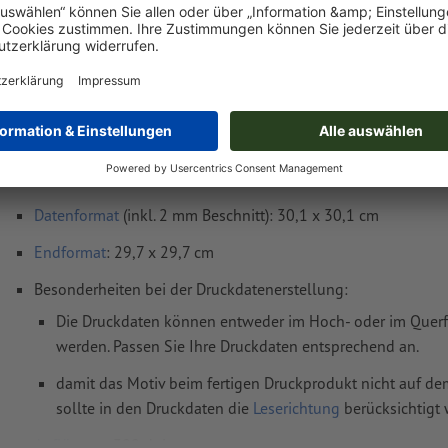
netto
inkl. 8.1 MwS
Gewicht: ca.
1.77 kg
Druckdatenhinweise Flyer Öko-/Naturpapiere
Quadrat, einseitig bedruckt
Datenformat
(inkl. 2 mm Beschnitt): 30,1 x 30,1 cm
Endformat
: 29,7 x 29,7 cm
Besonderheiten bei der Druckdatenerstellung:
Die Druckdaten können entweder im Hoch- oder im Querfo
werden. Passen Sie Ihre Druckdaten entsprechend an.
damit das Motiv beim fertigen Druckprodukt nicht auf dem
sollte in den Druckdaten die
Leserichtung
berücksichtigt
Auflösung:
300 dpi