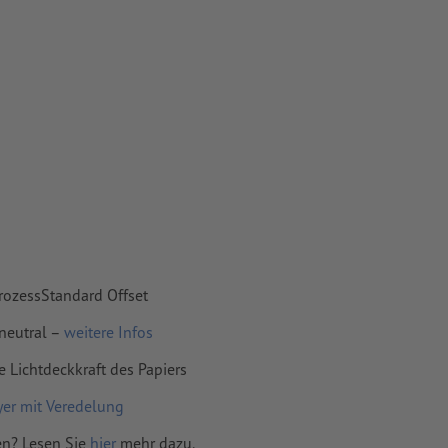
mit mind. 4
vertiert
 Papiere,
piere
rozessStandard Offset
neutral –
weitere Infos
e Lichtdeckkraft des Papiers
yer mit Veredelung
en? Lesen Sie
hier
mehr dazu.