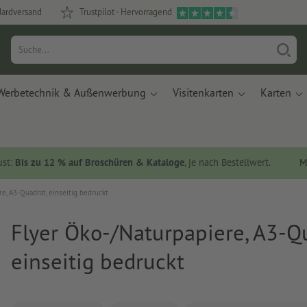
dardversand
Trustpilot - Hervorragend
Werbetechnik & Außenwerbung
Visitenkarten
Karten
ust:
Bis zu 12 % auf Broschüren & Kataloge
, je nach Bestellwert.
M
e, A3-Quadrat, einseitig bedruckt
Flyer Öko-/Naturpapiere, A3-Qu
einseitig bedruckt