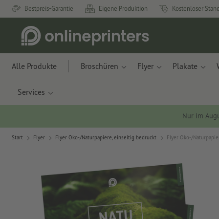
Bestpreis-Garantie
Eigene Produktion
Kostenloser Stan
Alle Produkte
Broschüren
Flyer
Plakate
Services
Nur im Aug
Start
Flyer
Flyer Öko-/Naturpapiere, einseitig bedruckt
Flyer Öko-/Naturpapier