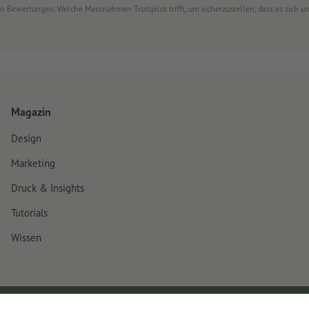
von Bewertungen. Welche Massnahmen Trustpilot trifft, um sicherzustellen, dass es sich
Magazin
Design
Marketing
Druck & Insights
Tutorials
Wissen