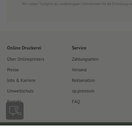
Wir nutzen Trustpilot als unabhängigen Dienstleister für die Einholung 
Online Druckerei
Service
Über Onlineprinters
Zahlungsarten
Presse
Versand
Jobs & Karriere
Reklamation
Umweltschutz
op.premium
Kontakt
FAQ
Schweiz