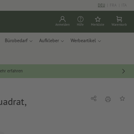
DEU
|
FRA
|
ITA
Anmelden
Hilfe
Merkliste
Warenkorb
Bürobedarf
Aufkleber
Werbeartikel
ehr erfahren
adrat,
Drucken
Teilen
Auf die