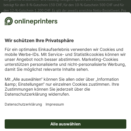
beträgt für den 8-%-Gutschein 150 CHF, für den 10-%-Gutschein 500 CHF und für
den 12-%-Gutschein 1.200 CHF. Es gilt der jeweils erreichte Netto-Bestellwert. Pro
Bestellung ist nur ein Gutscheincode einlösbar. Mehrfach einlösbar. Keine
Barauszahlung. Nicht mit weiteren Aktionen kombinierbar. Die Aktion gilt bis
einschliesslich 31.8.2026.
2
Einfach den Gutscheincode CALENDARS10-26 im dafür vorgesehenen Feld im
Warenkorb eintragen und auf ausgewählte Produkte sparen. Kein
Mindestbestellwert. Mehrfach einlösbar. Keine Barauszahlung. Nicht mit weiteren
Aktionen kombinierbar. Die Aktion gilt bis einschliesslich 31.08.2026.
3
Einfach den Gutscheincode STICKYNOTES26-20 im dafür vorgesehenen Feld im
Warenkorb eintragen und auf ausgewählte Produkte sparen. Kein
Mindestbestellwert. Mehrfach einlösbar. Keine Barauszahlung. Nicht mit weiteren
Aktionen kombinierbar. Die Aktion gilt bis einschliesslich 31.08.2026.
4
Sie erhalten zunächst eine E-Mail, in der Sie die Anmeldung zum Newsletter durch
einen Klick bestätigen. Erst dann senden wir Ihnen den Rabattcode und künftig
unseren Newsletter zu. Natürlich können Sie sich jederzeit wieder abmelden.
Maximale Höhe des Rabatts: 150 CHF des Bestellwerts (netto). Einmalig einlösbar.
Kein Mindestbestellwert. Keine Barauszahlung. Nicht mit weiteren Aktionen oder
Gutscheincodes kombinierbar.
Der Gutschein ist nach Erhalt sechs Wochen gültig.