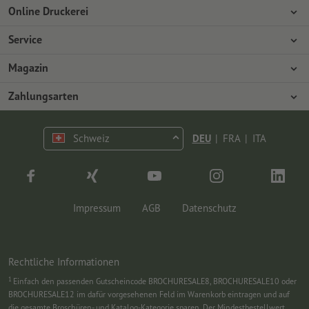
Online Druckerei
Über Onlineprinters
Service
Presse
Zahlungsarten
Magazin
Jobs & Karriere
Versand
Design
Zahlungsarten
Umweltschutz
Reklamation
Marketing
Vorkasse
Kontakt
Schweiz
DEU
|
FRA
|
ITA
op.premium
Druck & Insights
FAQ
Tutorials
Wissen
Impressum
AGB
Datenschutz
Rechtliche Informationen
1
Einfach den passenden Gutscheincode BROCHURESALE8, BROCHURESALE10 oder
BROCHURESALE12 im dafür vorgesehenen Feld im Warenkorb eintragen und auf
die gesamte Broschüren- und Katalog-Kategorie sparen. Der Mindestbestellwert