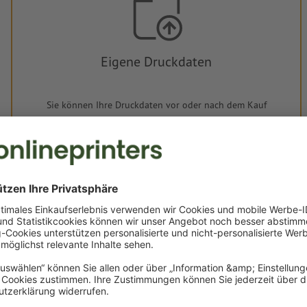
Eigene Druckdaten
Sie können Ihre Druckdaten vor oder nach dem Kauf
hochladen.
Jetzt hochladen
Lieferung ca.:
CHF 95.38
CHF 10
Mi, 12. Aug. - Do, 13. Aug.
netto
inkl. 8.1 MwSt.
Gewicht: ca.
5.73 kg