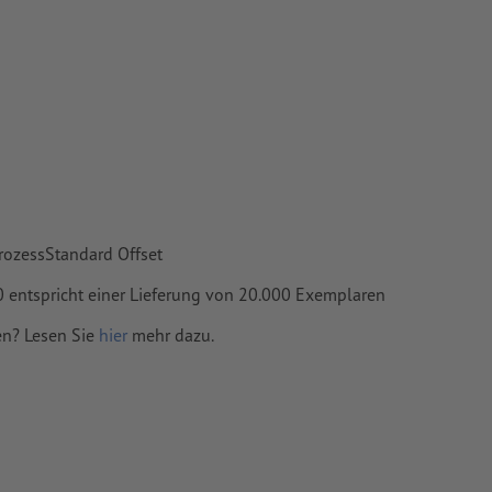
vertiert
 Papiere,
piere
rozessStandard Offset
000 entspricht einer Lieferung von 20.000 Exemplaren
en? Lesen Sie
hier
mehr dazu.