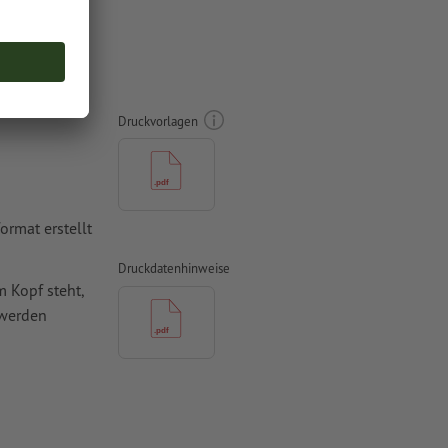
bedruckt
Druckvorlagen
rmat erstellt
Druckdatenhinweise
 Kopf steht,
 werden
mit mind. 4