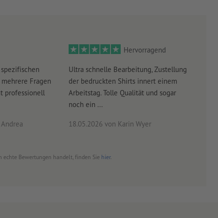
Hervorragend
 spezifischen
Ultra schnelle Bearbeitung, Zustellung
Top 
 mehrere Fragen
der bedruckten Shirts innert einem
(kau
t professionell
Arbeitstag. Tolle Qualität und sogar
begi
noch ein ...
rasch
 Andrea
18.05.2026
von Karin Wyer
15.0
 um echte Bewertungen handelt, finden Sie
hier
.