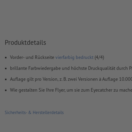
Schriften
müssen vollständig eingebettet oder in Kurven kon
werden
Farbmodus:
CMYK, FOGRA51 (PSO Coated v3) für gestrichene
FOGRA52 (PSO Uncoated v3 FOGRA52) für ungestrichene Pa
Rechtschreib- und Satzfehler
werden von uns nicht geprüft
Produktdetails
Überdruckeneinstellungen
werden von uns nicht geprüft
Vorder- und Rückseite
vierfarbig bedruckt
(4/4)
Kommentare
werden gelöscht und nicht gedruckt
brillante Farbwiedergabe und höchste Druckqualität durch P
Inhalte von
Formularfeldern
werden mitgedruckt
Auflage gilt pro Version, z. B. zwei Versionen à Auflage 10.
Wie lege ich Druckdaten richtig an?
Wie gestalten Sie Ihre Flyer, um sie zum Eyecatcher zu mach
Sicherheits- & Herstellerdetails