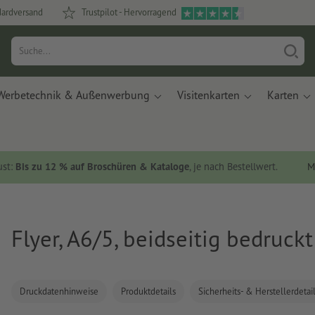
dardversand
Trustpilot - Hervorragend
Werbetechnik & Außenwerbung
Visitenkarten
Karten
ust:
Bis zu 12 % auf Broschüren & Kataloge
, je nach Bestellwert.
M
Flyer, A6/5, beidseitig bedruckt
Druckdatenhinweise
Produktdetails
Sicherheits- & Herstellerdetai