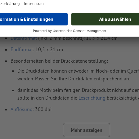
Druckdatenhinweise Flyer, A6/5, beidseitig 
Datenformat
(inkl. 2 mm Beschnitt): 10,9 x 21,4 cm
Endformat
: 10,5 x 21 cm
Besonderheiten bei der Druckdatenerstellung:
Die Druckdaten können entweder im Hoch- oder im Querfo
werden. Passen Sie Ihre Druckdaten entsprechend an.
damit das Motiv beim fertigen Druckprodukt nicht auf dem
sollte in den Druckdaten die
Leserichtung
berücksichtigt
Auflösung:
300 dpi
umlaufend 2 mm
Beschnitt
anlegen, wichtige Informationen 
mm Abstand zum Endformat
Mehr anzeigen