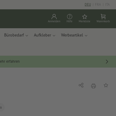
DEU
|
FRA
|
ITA
Anmelden
Hilfe
Merkliste
Warenkorb
Bürobedarf
Aufkleber
Werbeartikel
ehr erfahren
Drucken
Teilen
Auf die
ls