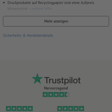
Druckprodukte auf Recyclingpapier sind ohne Aufpreis
klimaneutral –
weitere Infos
Formatempfehlungen:
Mehr anzeigen
DIN lang, DIN A5 und Postkartenformat DIN A6 für Auslagen,
da sie gut in der Hand liegen
Sicherheits- & Herstellerdetails
DIN A7 und DIN A8 bei Verteilaktionen, da sich die kleinen
Formate gut zum Einstecken eignen
DIN A4 für viele Informationen oder Fragen
ungewöhnliche Formen oder Größen, wie quadratische und
runde Flyer, als besonders auffällige Werbetechnik, um
Neugier zu erwecken
je höher die Grammatur, desto höher ist die Festigkeit und die
Hervorragend
Lichtdeckkraft des Papiers
Welches Papier ist das Richtige? Unser
Materialratgeber
hilft
Ihnen weiter