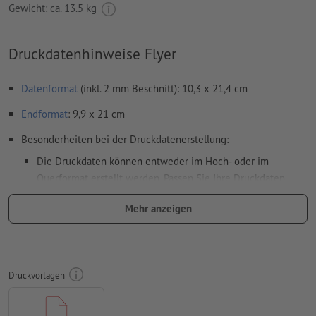
Gewicht: ca.
13.5 kg
Druckdatenhinweise Flyer
Datenformat
(inkl. 2 mm Beschnitt): 10,3 x 21,4 cm
Endformat
: 9,9 x 21 cm
Besonderheiten bei der Druckdatenerstellung:
Die Druckdaten können entweder im Hoch- oder im
Querformat erstellt werden. Passen Sie Ihre Druckdaten
entsprechend an.
Mehr anzeigen
damit das Motiv beim fertigen Druckprodukt nicht auf dem
Kopf steht, sollte in den Druckdaten die
Leserichtung
berücksichtigt werden
Druckvorlagen
Auflösung:
300 dpi
umlaufend 2 mm
Beschnitt
anlegen, wichtige Informationen