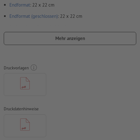
Endformat
: 22 x 22 cm
Endformat (geschlossen)
: 22 x 22 cm
Bedruckbarer Bereich
: 22 x 21 cm
Mehr anzeigen
Auflösung:
300 dpi
Beschnitt
und Schnittmarken sind nicht nötig
Schriften
müssen vollständig eingebettet oder in Kurven
Druckvorlagen
konvertiert werden
Farbmodus:
CMYK, FOGRA52 (PSO Uncoated v3 FOGRA52) für
ungestrichene Papiere
Rechtschreib- und Satzfehler
werden von uns nicht geprüft
Druckdatenhinweise
Überdruckeneinstellungen
werden von uns nicht geprüft
Kommentare
werden gelöscht und nicht gedruckt
Inhalte von
Formularfeldern
werden mitgedruckt