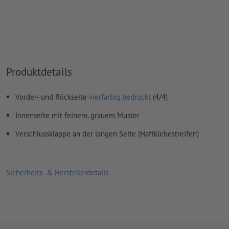
Hinweis: Bitte nutzen Sie unsere Druckvorlage, um Ihr Motiv
korrekt zu positionieren.
Wie lege ich Druckdaten richtig an?
Produktdetails
Vorder- und Rückseite
vierfarbig bedruckt
(4/4)
Innenseite mit feinem, grauem Muster
Verschlussklappe an der langen Seite (Haftklebestreifen)
Sicherheits- & Herstellerdetails