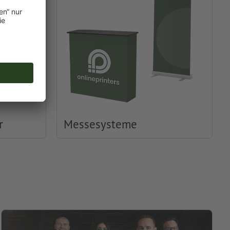
r
Messesysteme