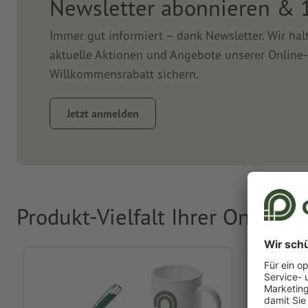
Newsletter abonnieren & 
Immer gut informiert – dank Newsletter. Wir ha
aktuelle Aktionen und Angebote unserer Online-
Willkommensrabatt sichern.
Jetzt anmelden
Produkt-Vielfalt Ihrer Online-