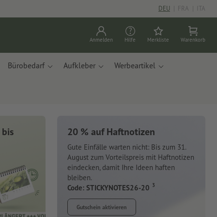
DEU
|
FRA
|
ITA
Anmelden
Hilfe
Merkliste
Warenkorb
Bürobedarf
Aufkleber
Werbeartikel
 bis
20 % auf Haftnotizen
Gute Einfälle warten nicht: Bis zum 31.
August zum Vorteilspreis mit Haftnotizen
eindecken, damit Ihre Ideen haften
bleiben.
3
Code: STICKYNOTES26-20
Gutschein aktivieren