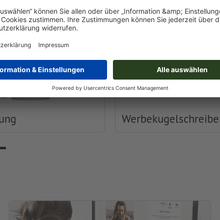
dung
Werbekugelschreibe