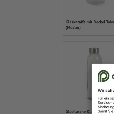
Glaskaraffe mit Deckel Toka
(Muster)
Glasflasche Klagenfurt (Mu