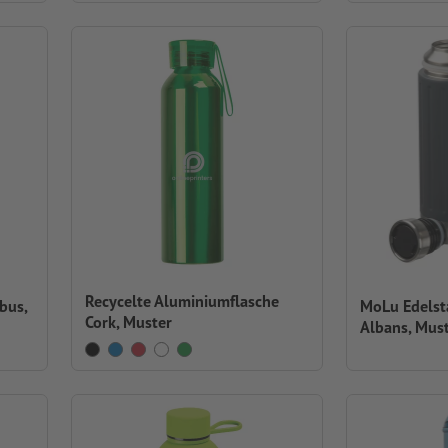
Recycelte Aluminiumflasche
bus,
MoLu Edelsta
Cork, Muster
Albans, Mus