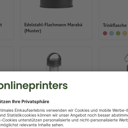
t
Edelstahl-Flachmann Marabá
Trinkflasche
(Muster)
ster)
Metall Trink