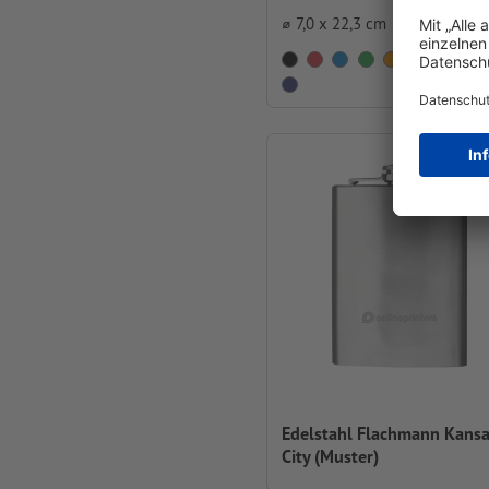
⌀ 7,0 x 22,3 cm
Edelstahl Flachmann Kans
City (Muster)