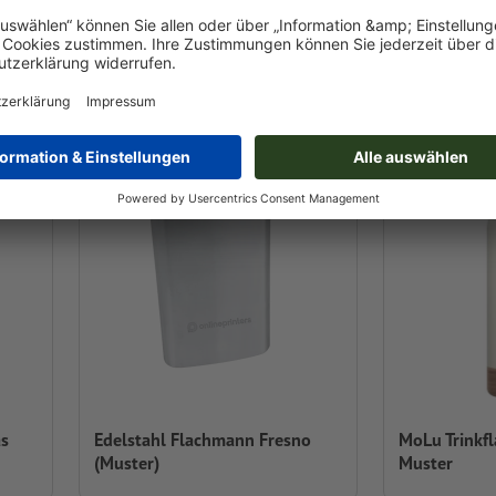
Trinkflasche Toulon (Muster)
(Muster)
as
Edelstahl Flachmann Fresno
MoLu Trinkfl
(Muster)
Muster