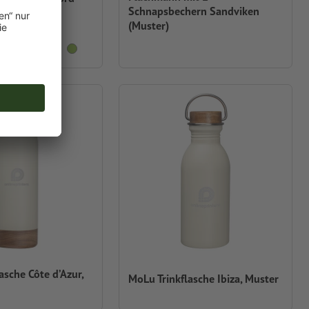
Schnapsbechern Sandviken
(Muster)
asche Côte d’Azur,
MoLu Trinkflasche Ibiza, Muster