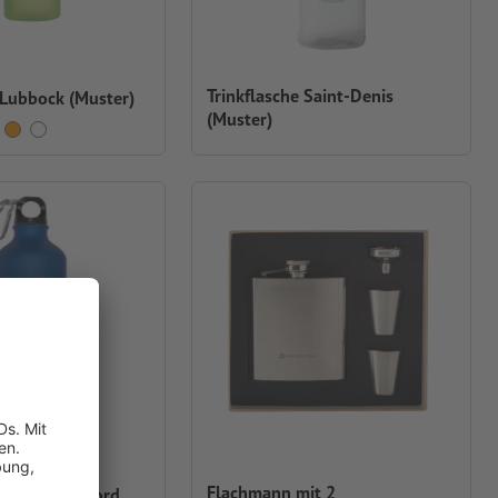
Trinkflasche Saint-Denis
 Lubbock (Muster)
(Muster)
Flachmann mit 2
flasche Cranford