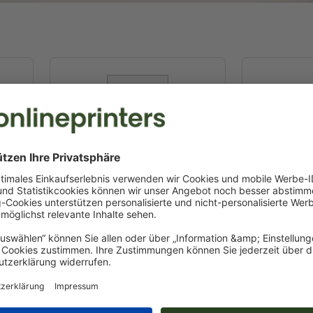
A5
21,0 x 14,8 cm
29,