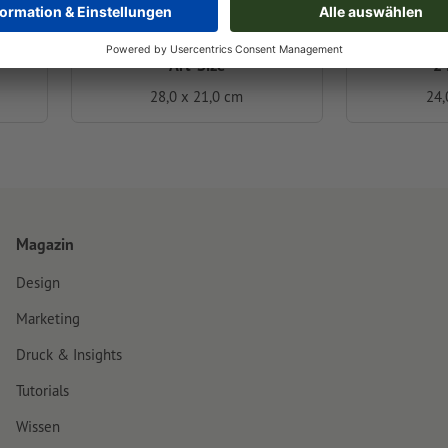
Art-Size
2
28,0 x 21,0 cm
24,
Magazin
Design
Marketing
Druck & Insights
Tutorials
Wissen