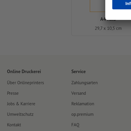
A4 halb
29,7 x 10,5 cm
Online Druckerei
Service
Über Onlineprinters
Zahlungsarten
Presse
Versand
Jobs & Karriere
Reklamation
Umweltschutz
op.premium
Kontakt
FAQ