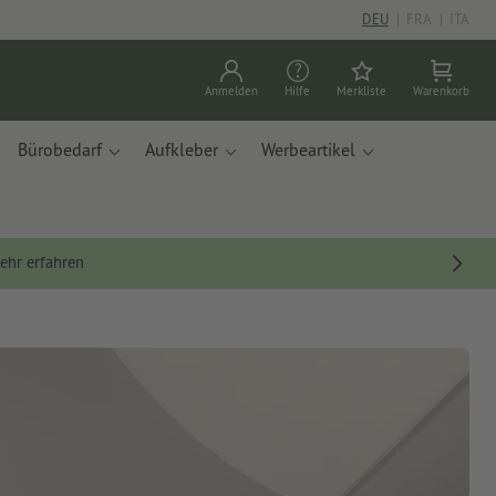
DEU
|
FRA
|
ITA
Anmelden
Hilfe
Merkliste
Warenkorb
Bürobedarf
Aufkleber
Werbeartikel
ehr erfahren