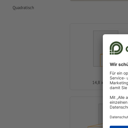
Quadratisch
A6
14,8 x 10,5 cm