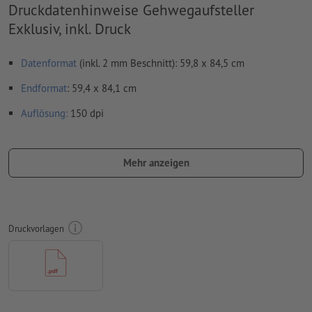
Druckdatenhinweise Gehwegaufsteller
Exklusiv, inkl. Druck
Datenformat
(inkl. 2 mm Beschnitt): 59,8 x 84,5 cm
Endformat
: 59,4 x 84,1 cm
Auflösung:
150 dpi
umlaufend 2 mm
Beschnitt
anlegen, wichtige Informationen
mit mind. 4 mm Abstand zum Endformat
Mehr anzeigen
Schriften
müssen vollständig eingebettet oder in Kurven
konvertiert werden
Farbmodus:
CMYK, FOGRA51 (PSO Coated v3)
Druckvorlagen
Rechtschreib- und Satzfehler
werden von uns nicht geprüft
Überdruckeneinstellungen
werden von uns nicht geprüft
Kommentare
werden gelöscht und nicht gedruckt