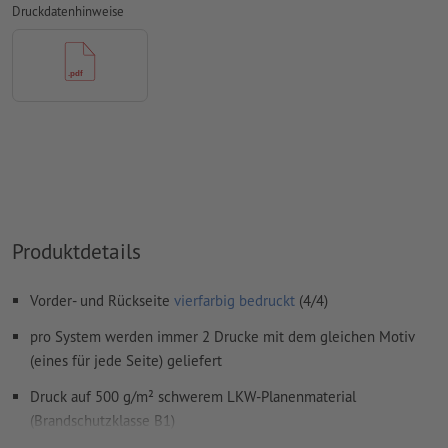
Druckdatenhinweise
Inhalte von
Formularfeldern
werden mitgedruckt
Wie lege ich Druckdaten richtig an?
Produktdetails
Vorder- und Rückseite
vierfarbig bedruckt
(4/4)
pro System werden immer 2 Drucke mit dem gleichen Motiv
(eines für jede Seite) geliefert
Druck auf 500 g/m² schwerem LKW-Planenmaterial
(Brandschutzklasse B1)