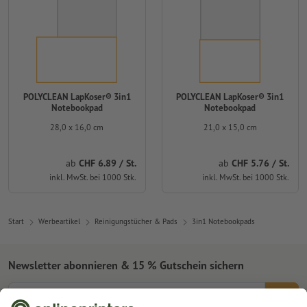
POLYCLEAN LapKoser® 3in1
POLYCLEAN LapKoser® 3in1
Notebookpad
Notebookpad
28,0 x 16,0 cm
21,0 x 15,0 cm
ab
CHF 6.89 / St.
ab
CHF 5.76 / St.
inkl. MwSt. bei 1000 Stk.
inkl. MwSt. bei 1000 Stk.
Start
Werbeartikel
Reinigungstücher & Pads
3in1 Notebookpads
Newsletter abonnieren & 15 % Gutschein sichern