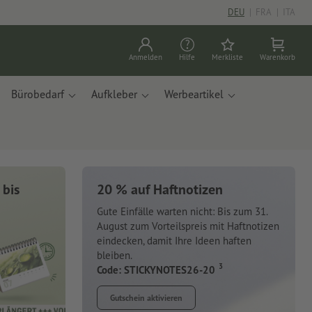
DEU
|
FRA
|
ITA
Anmelden
Hilfe
Merkliste
Warenkorb
Bürobedarf
Aufkleber
Werbeartikel
 bis
20 % auf Haftnotizen
Gute Einfälle warten nicht: Bis zum 31.
August zum Vorteilspreis mit Haftnotizen
eindecken, damit Ihre Ideen haften
bleiben.
3
Code: STICKYNOTES26-20
Gutschein aktivieren