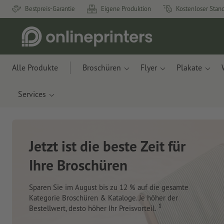
Bestpreis-Garantie
Eigene Produktion
Kostenloser Stan
Alle Produkte
Broschüren
Flyer
Plakate
Services
Neue Notizbücher &
Planer für Ihren
Schreibtisch
Mit innovativen Materialien aus Apfelresten und
Ozeanplastik.