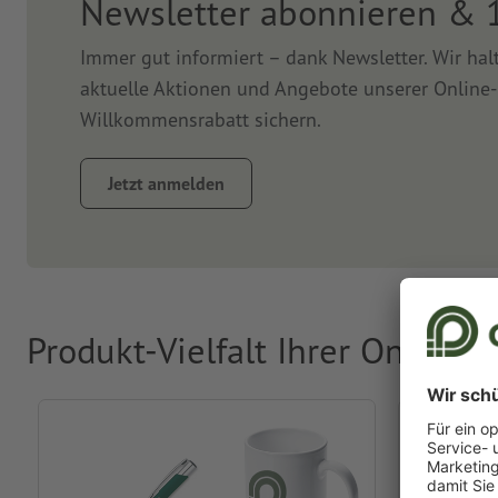
Newsletter abonnieren & 
Immer gut informiert – dank Newsletter. Wir ha
aktuelle Aktionen und Angebote unserer Online-
Willkommensrabatt sichern.
Jetzt anmelden
Produkt-Vielfalt Ihrer Online-