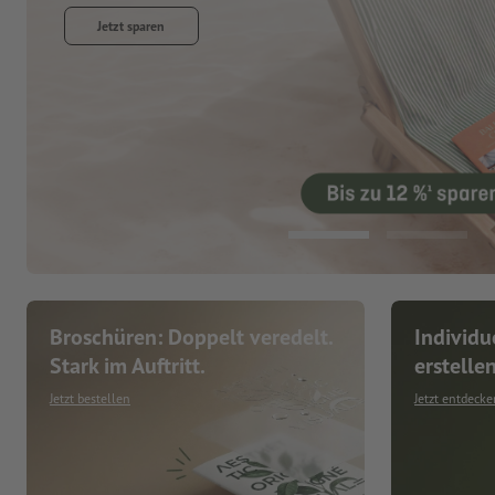
Jetzt entdecken
Broschüren: Doppelt veredelt.
Individu
Stark im Auftritt.
erstelle
Jetzt bestellen
Jetzt entdecke