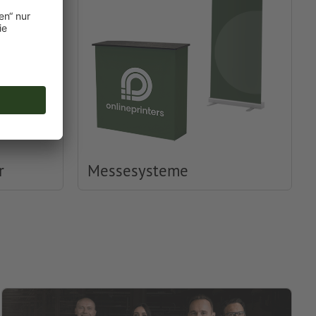
r
Messesysteme