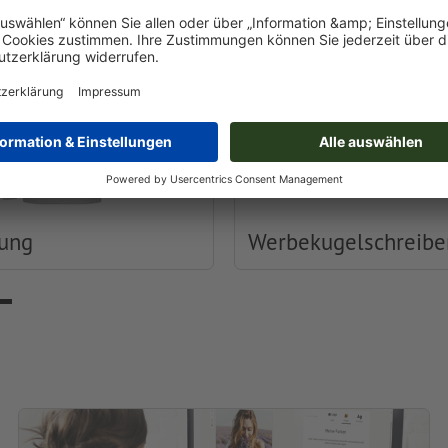
dung
Werbekugelschreibe