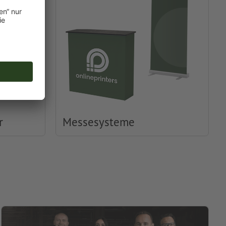
r
Messesysteme