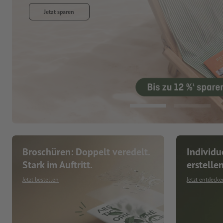
Jetzt entdecken
Broschüren: Doppelt veredelt.
Individu
Stark im Auftritt.
erstelle
Jetzt bestellen
Jetzt entdecke