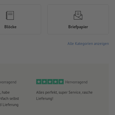
Blöcke
Briefpapier
Alle Kategorien anzeigen
vorragend
Hervorragend
, habe
Alles perfekt, super Service, rasche
leid
nfach selbst
Lieferung!
Antw
nd Lieferung
erha
eraht