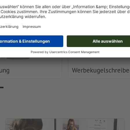
dung
Werbekugelschreibe