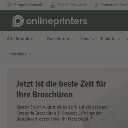
Bestpreis-Garantie
Eigene Produktion
Kostenloser Stan
Alle Produkte
Broschüren
Flyer
Plakate
Services
Neue Notizbücher &
Planer für Ihren
Schreibtisch
Mit innovativen Materialien aus Apfelresten und
Ozeanplastik.