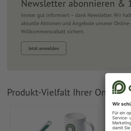
Newsletter abonnieren & 
Immer gut informiert – dank Newsletter. Wir ha
aktuelle Aktionen und Angebote unserer Online-
Willkommensrabatt sichern.
Jetzt anmelden
Produkt-Vielfalt Ihrer Online-