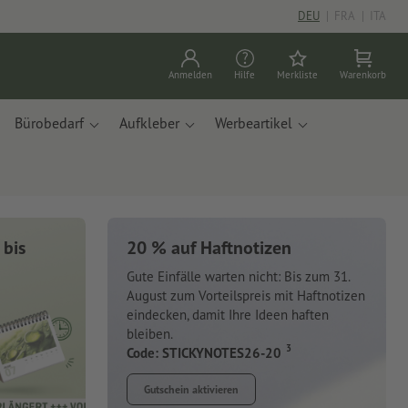
DEU
|
FRA
|
ITA
Anmelden
Hilfe
Merkliste
Warenkorb
Bürobedarf
Aufkleber
Werbeartikel
 bis
20 % auf Haftnotizen
Gute Einfälle warten nicht: Bis zum 31.
August zum Vorteilspreis mit Haftnotizen
eindecken, damit Ihre Ideen haften
bleiben.
3
Code: STICKYNOTES26-20
Gutschein aktivieren