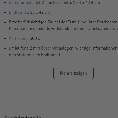
Datenformat
(inkl. 2 mm Beschnitt): 15,4 x 42,4 cm
Endformat
: 15 x 42 cm
Bitte berücksichtigen Sie bei der Erstellung Ihrer Druckdaten
Kalendarium ebenfalls vollständig in Ihren Druckdaten anzu
Auflösung:
300 dpi
umlaufend 2 mm
Beschnitt
anlegen, wichtige Informationen 
mm Abstand zum Endformat
Schriften
müssen vollständig eingebettet oder in Kurven kon
werden
Mehr anzeigen
Farbmodus:
CMYK, FOGRA51 (PSO Coated v3) für gestrichene
FOGRA52 (PSO Uncoated v3 FOGRA52) für ungestrichene Pa
Rechtschreib- und Satzfehler
werden von uns nicht geprüft
Überdruckeneinstellungen
werden von uns nicht geprüft
Kommentare
werden gelöscht und nicht gedruckt