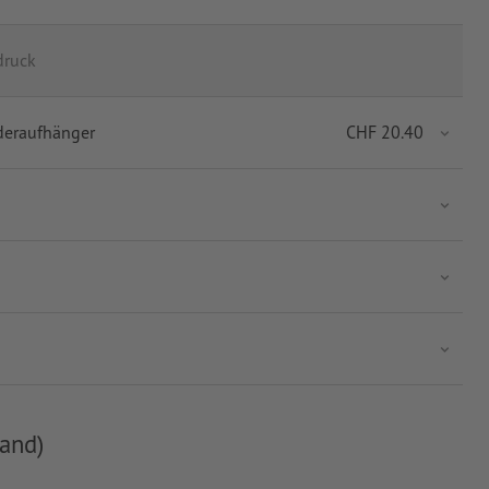
druck
deraufhänger
CHF
20.40
and)