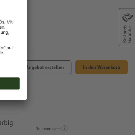
Bestpreis
Garantie
0.88
Angebot erstellen
In den Warenkorb
arbig
Druckvorlagen