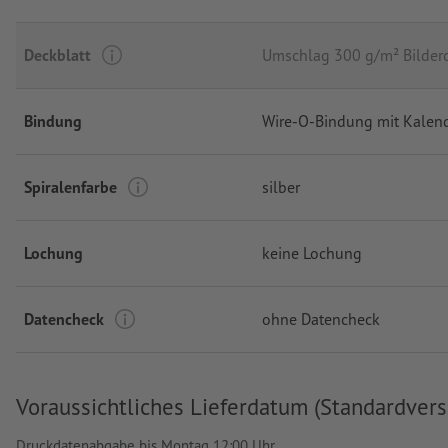
Deckblatt
Umschlag 300 g/m² Bilder
Bindung
Wire-O-Bindung mit Kalen
Spiralenfarbe
silber
Lochung
keine Lochung
Datencheck
ohne Datencheck
Voraussichtliches Lieferdatum (Standardvers
Druckdatenabgabe bis Montag 12:00 Uhr