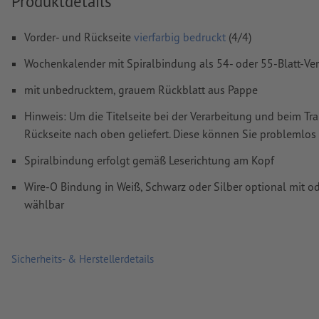
Produktdetails
Inhalte von
Formularfeldern
werden mitgedruckt
Vorder- und Rückseite
vierfarbig bedruckt
(4/4)
Wie lege ich Druckdaten richtig an?
Wochenkalender mit Spiralbindung als 54- oder 55-Blatt-Versio
mit unbedrucktem, grauem Rückblatt aus Pappe
Hinweis: Um die Titelseite bei der Verarbeitung und beim Tr
Rückseite nach oben geliefert. Diese können Sie problemlo
Spiralbindung erfolgt gemäß Leserichtung am Kopf
Wire-O Bindung in Weiß, Schwarz oder Silber optional mit 
wählbar
Sicherheits- & Herstellerdetails