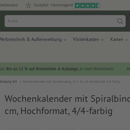
dardversand
Trustpilot - Hervorragend
Werbetechnik & Außenwerbung
Visitenkarten
Karten
ust:
Bis zu 12 % auf Broschüren & Kataloge
, je nach Bestellwert.
M
lbindung 4/4
Wochenkalender mit Spiralbindung, 15 x 42 cm, Hochformat, 4/4-farbig
Wochenkalender mit Spiralbind
cm, Hochformat, 4/4-farbig