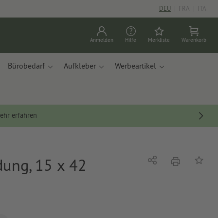
DEU
|
FRA
|
ITA
Anmelden
Hilfe
Merkliste
Warenkorb
Bürobedarf
Aufkleber
Werbeartikel
ehr erfahren
ung, 15 x 42
Drucken
Teilen
Auf die