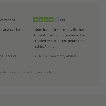
vorragend
Gut
ervice, rasche
leider habe ich keine spezifischen
Ultr
Antworten auf meine mehrere Fragen
der 
erhalten, was ich nicht professionell
Arbe
erahte. Aber...
noch 
s Scherler
06.07.2026
von Marty Andrea
18.0
 um echte Bewertungen handelt, finden Sie
hier
.