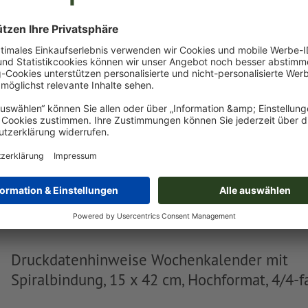
Sie können Ihre Druckdaten vor oder nach dem Kauf
hochladen.
Jetzt hochladen
Lieferung ca.:
CHF 851.88
CHF 92
Fr, 21. Aug. - Mo, 24. Aug.
netto
inkl. 8.1 MwSt.
Gewicht: ca.
48.77 kg
Druckdatenhinweise Wochenkalender mit
Spiralbindung, 15 x 42 cm, Hochformat, 4/4-f