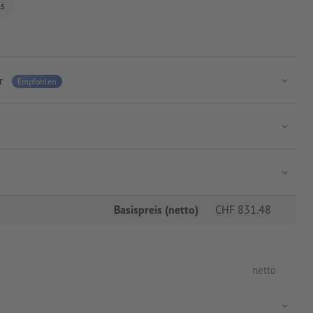
ls
r
Empfohlen
Basispreis (netto)
CHF
831.48
netto