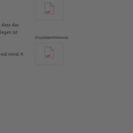
, dass das
legen ist
Druckdatenhinweise
mit mind. 4
vertiert
 Papiere,
piere