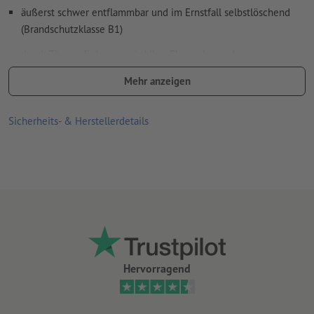
äußerst schwer entflammbar und im Ernstfall selbstlöschend
(Brandschutzklasse B1)
durch Thermofixierung wird Ihre Flagge besonders
widerstandsfähig, außerdem abwaschbar und bügelfest
Mehr anzeigen
Bitte beachten Sie, dass die angegebenen Maße einer
Flagge bei durchschnittlicher Bespannung entsprechen.
Sicherheits- & Herstellerdetails
Aufgrund der Dehnbarkeit des Materials können andere Maße
bei stärkerer Bespannung entstehen.
Einfassband in schwarz oder weiß
Lieferung inkl. Kreuzfuß (∅ 80 cm) und Transporttasche für
Flaggen-Gestänge
Optionales Zubehör:
PVC-Bodendübel für weiche Böden, Sand und Schnee
Hervorragend
Standplatte 55 x 55 cm (ca. 12,5 kg)
Schlauchgewicht: mit Wasser oder Sand befüllbar für einen