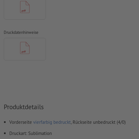
Überdruckeneinstellungen
werden von uns nicht geprüft
Kommentare
werden gelöscht und nicht gedruckt
Inhalte von
Formularfeldern
werden mitgedruckt
Druckdatenhinweise
Wie lege ich Druckdaten richtig an?
Produktdetails
Vorderseite
vierfarbig bedruckt
, Rückseite unbedruckt (4/0)
Druckart: Sublimation