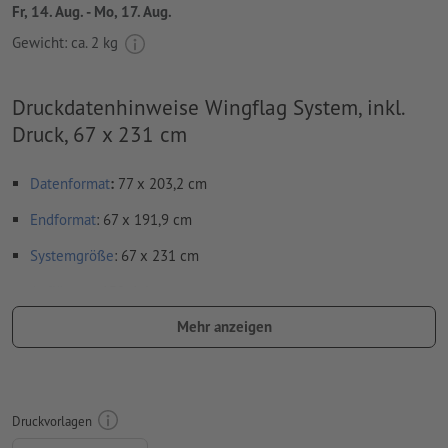
Fr, 14. Aug. - Mo, 17. Aug.
Gewicht: ca.
2 kg
Druckdatenhinweise Wingflag System, inkl.
Druck, 67 x 231 cm
Datenformat
:
77 x 203,2 cm
Endformat
: 67 x 191,9 cm
Systemgröße
: 67 x 231 cm
Auflösung:
150 dpi
Mehr anzeigen
Schriften
müssen vollständig eingebettet oder in Kurven
konvertiert werden
Farbmodus:
CMYK, FOGRA51 (PSO Coated v3)
Druckvorlagen
Rechtschreib- und Satzfehler
werden von uns nicht geprüft