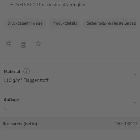
NEU: ECO-Druckmaterial verfügbar
Druckdatenhinweise
Produktdetails
Sicherheits- & Herstellerdetail
Teilen
Auf die Merkliste
Drucken
Material
110 g/m² Flaggenstoff
Auflage
1
Basispreis (netto)
CHF
148.12