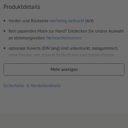
Produktdetails
ungestrichene Papiere
Rechtschreib- und Satzfehler
werden von uns nicht geprüft
Vorder- und Rückseite
vierfarbig bedruckt
(4/4)
Überdruckeneinstellungen
werden von uns nicht geprüft
Kein passendes Motiv zur Hand? Entdecken Sie unsere Auswahl
Kommentare
werden gelöscht und nicht gedruckt
an stimmungsvollen
Weihnachtsmotiven
Inhalte von
Formularfeldern
werden mitgedruckt
optionale Kuverts (DIN lang) sind unbedruckt, nassgummiert,
ohne Fenster, mit grauem Seidenfutter und spitzer Klappe
Wie lege ich Druckdaten richtig an?
Druckprodukte auf Recyclingpapier sind ohne Aufpreis
Mehr anzeigen
klimaneutral –
weitere Infos
Lieferung, wenn keine Auswahlmöglichkeit besteht: plano
Sicherheits- & Herstellerdetails
liegend (gerillt, jedoch nicht gefalzt)