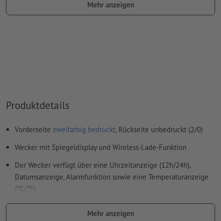
Mehr anzeigen
Es sind keine Metallic- und Neonfarben möglich.
Gold (Pantone 871 C) und Silber (Pantone 877 C) sind als
Druckfarben möglich. Bitte benennen Sie dafür die in Ihren
Druckdaten angelegte Volltonfarbe in „gold“ oder „silver“.
das Trägermaterial kann beim
Druck mit weißer Farbe
durchscheinen
Das druckfertige PDF darf nur Vektoren enthalten; JPEG-
Produktdetails
oder TIFF- Bilder und -Vorlagen sind nicht geeignet
Weitere Informationen und Tipps zu
Vektordaten
finden Sie
Vorderseite
zweifarbig bedruckt
, Rückseite unbedruckt (2/0)
in unserem Hilfecenter.
Wecker mit Spiegeldisplay und Wireless-Lade-Funktion
Rechtschreib- und Satzfehler
werden von uns nicht geprüft
Der Wecker verfügt über eine Uhrzeitanzeige (12h/24h),
Datumsanzeige, Alarmfunktion sowie eine Temperaturanzeige
Wie lege ich Druckdaten richtig an?
(°C/°F)
Inkl. USB-A-C Ladekabel
Mehr anzeigen