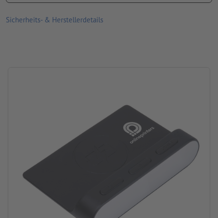
Bitte beachten Sie, dass die dargestellten Farben auf dem
Bildschirm aufgrund der Lichtverhältnisse oder der
Sicherheits- & Herstellerdetails
Monitoreinstellung von den tatsächlichen Produktfarben
abweichen können
Material: Kunststoff
Größe: 11 x 3,9 x 16 cm
Verpackung: Karton
Verarbeitung: Tampondruck
Druckstand: auf einer Seite