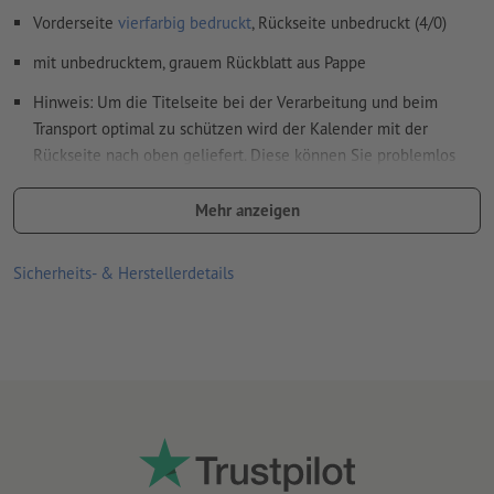
Vorderseite
vierfarbig bedruckt
, Rückseite unbedruckt (4/0)
mit unbedrucktem, grauem Rückblatt aus Pappe
Hinweis: Um die Titelseite bei der Verarbeitung und beim
Transport optimal zu schützen wird der Kalender mit der
Rückseite nach oben geliefert. Diese können Sie problemlos
nach hinten umlegen
Mehr anzeigen
Spiralbindung erfolgt gemäß Leserichtung am Kopf
Wire-O Bindung in Weiß, Schwarz oder Silber optional mit oder
Sicherheits- & Herstellerdetails
ohne Kalenderaufhängung (inkl. Daumenstanzung) wählbar