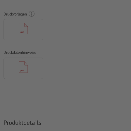
umlaufend 2 mm
Beschnitt
anlegen, wichtige Informationen
mit mind. 4 mm Abstand zum Endformat
Druckvorlagen
Schriften
müssen vollständig eingebettet oder in Kurven
konvertiert werden
Farbmodus:
CMYK, FOGRA51 (PSO Coated v3) für gestrichene
Papiere, FOGRA52 (PSO Uncoated v3 FOGRA52) für
ungestrichene Papiere
Druckdatenhinweise
Rechtschreib- und Satzfehler
werden von uns nicht geprüft
Überdruckeneinstellungen
werden von uns nicht geprüft
Kommentare
werden gelöscht und nicht gedruckt
Inhalte von
Formularfeldern
werden mitgedruckt
Wie lege ich Druckdaten richtig an?
Produktdetails