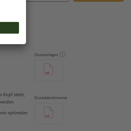
t.
cm,
Druckvorlagen
 Kopf steht,
Druckdatenhinweise
 werden
 ein optimales