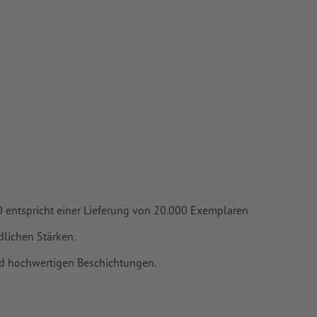
mit mind. 4
vertiert
 Papiere,
piere
000 entspricht einer Lieferung von 20.000 Exemplaren
lichen Stärken.
nd hochwertigen Beschichtungen.