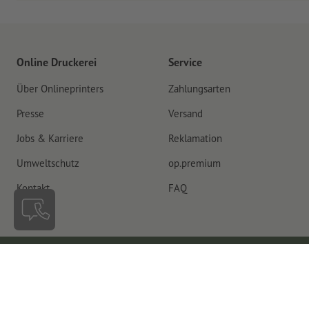
Online Druckerei
Service
Über Onlineprinters
Zahlungsarten
Presse
Versand
Jobs & Karriere
Reklamation
Umweltschutz
op.premium
Kontakt
FAQ
Schweiz