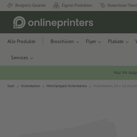
Bestpreis-Garantie
Eigene Produktion
Kostenloser Stan
Alle Produkte
Broschüren
Flyer
Plakate
Services
Nur im Aug
Start
Visitenkarten
Mehrfachpack Visitenkarten
Visitenkarten, 9,0 x 5,0 cm, ei