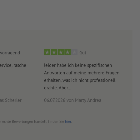
vorragend
Gut
ervice, rasche
leider habe ich keine spezifischen
Ultr
Antworten auf meine mehrere Fragen
der 
erhalten, was ich nicht professionell
Arbe
erahte. Aber...
noch 
s Scherler
06.07.2026
von Marty Andrea
18.0
 um echte Bewertungen handelt, finden Sie
hier
.