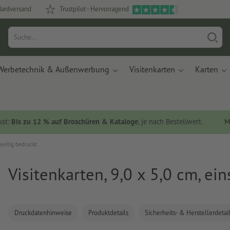
dardversand
Trustpilot - Hervorragend
Werbetechnik & Außenwerbung
Visitenkarten
Karten
ust:
Bis zu 12 % auf Broschüren & Kataloge
, je nach Bestellwert.
M
nseitig bedruckt
Visitenkarten, 9,0 x 5,0 cm, ei
Druckdatenhinweise
Produktdetails
Sicherheits- & Herstellerdetai