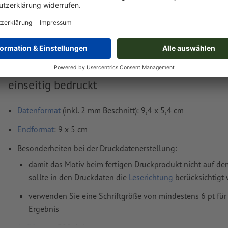
netto
inkl. 8.1 MwS
Gewicht: ca.
67.5 g
Druckdatenhinweise Visitenkarten, 9,0 x 5,0 
einseitig bedruckt
Datenformat
(inkl. 2 mm Beschnitt): 9,4 x 5,4 cm
Endformat
: 9 x 5 cm
Besonderheiten bei der Druckdatenerstellung:
damit das Motiv beim fertigen Druckprodukt nicht auf dem
sollte in den Druckdaten die
Leserichtung
berücksichtigt
verwenden Sie eine Schriftgröße von mindestens 6 pt für
Ergebnis
Auflösung:
300 dpi