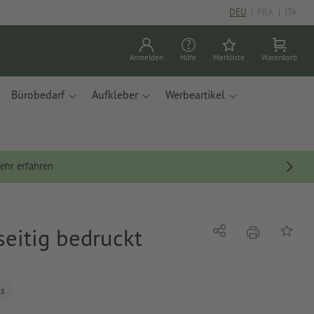
DEU
|
FRA
|
ITA
Anmelden
Hilfe
Merkliste
Warenkorb
Bürobedarf
Aufkleber
Werbeartikel
ehr erfahren
nseitig bedruckt
Drucken
Teilen
Auf die
ls