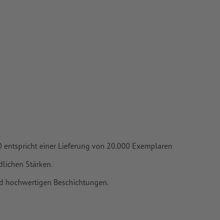
mit mind. 4
vertiert
 Papiere,
piere
000 entspricht einer Lieferung von 20.000 Exemplaren
lichen Stärken.
nd hochwertigen Beschichtungen.