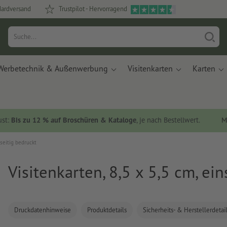
dardversand
Trustpilot - Hervorragend
Werbetechnik & Außenwerbung
Visitenkarten
Karten
ust:
Bis zu 12 % auf Broschüren & Kataloge
, je nach Bestellwert.
M
nseitig bedruckt
Visitenkarten, 8,5 x 5,5 cm, ei
Druckdatenhinweise
Produktdetails
Sicherheits- & Herstellerdetai