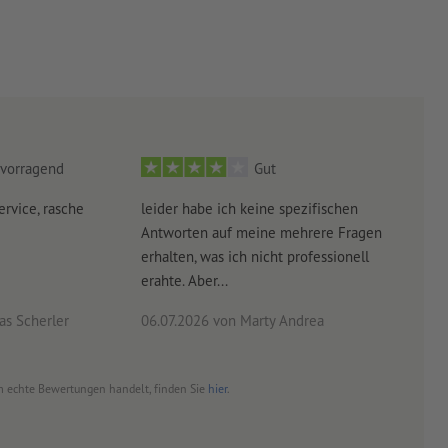
vorragend
Gut
ervice, rasche
leider habe ich keine spezifischen
Ultr
Antworten auf meine mehrere Fragen
der 
erhalten, was ich nicht professionell
Arbe
erahte. Aber...
noch 
s Scherler
06.07.2026
von Marty Andrea
18.0
 um echte Bewertungen handelt, finden Sie
hier
.