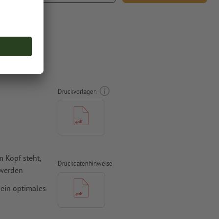
t.
cm,
Druckvorlagen
 Kopf steht,
Druckdatenhinweise
 werden
 ein optimales