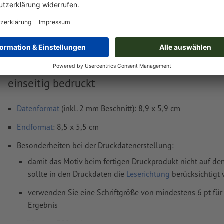
netto
inkl. 8.1 MwS
Gewicht: ca.
70.25 g
Druckdatenhinweise Visitenkarten, 8,5 x 5,5 
einseitig bedruckt
Datenformat
(inkl. 2 mm Beschnitt): 8,9 x 5,9 cm
Endformat
: 8,5 x 5,5 cm
Besonderheiten bei der Druckdatenerstellung:
damit das Motiv beim fertigen Druckprodukt nicht auf dem
sollte in den Druckdaten die
Leserichtung
berücksichtigt
verwenden Sie eine Schriftgröße von mindestens 6 pt für
Ergebnis
Auflösung:
300 dpi