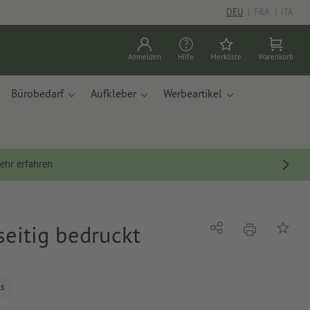
DEU
|
FRA
|
ITA
Anmelden
Hilfe
Merkliste
Warenkorb
Bürobedarf
Aufkleber
Werbeartikel
ehr erfahren
nseitig bedruckt
Drucken
Teilen
Auf die
ls