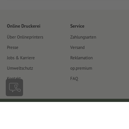
Online Druckerei
Service
Über Onlineprinters
Zahlungsarten
Presse
Versand
Jobs & Karriere
Reklamation
Umweltschutz
op.premium
Kontakt
FAQ
Schweiz