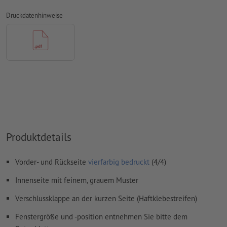
Inhalte von
Formularfeldern
werden mitgedruckt
Druckdatenhinweise
Hinweis: Bitte nutzen Sie unsere Druckvorlage, um Ihr Motiv
korrekt zu positionieren.
Wie lege ich Druckdaten richtig an?
Produktdetails
Vorder- und Rückseite
vierfarbig bedruckt
(4/4)
Innenseite mit feinem, grauem Muster
Verschlussklappe an der kurzen Seite (Haftklebestreifen)
Fenstergröße und -position entnehmen Sie bitte dem