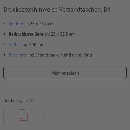
Druckdatenhinweise Versandtaschen, B4
Endformat
: 25 x 35,3 cm
Bedruckbarer Bereich
: 23 x 33,3 cm
Auflösung:
300 dpi
Beschnitt
und Schnittmarken sind nicht nötig
Schriften
müssen vollständig eingebettet oder in Kurven
konvertiert werden
Mehr anzeigen
Farbmodus:
CMYK, FOGRA52 (PSO Uncoated v3 FOGRA52) für
ungestrichene Papiere
Rechtschreib- und Satzfehler
werden von uns nicht geprüft
Druckvorlagen
Überdruckeneinstellungen
werden von uns nicht geprüft
Kommentare
werden gelöscht und nicht gedruckt