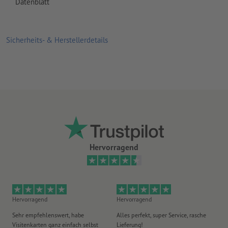
Datenblatt
Sicherheits- & Herstellerdetails
Hervorragend
Hervorragend
Hervorragend
Gu
Sehr empfehlenswert, habe
Alles perfekt, super Service, rasche
le
Visitenkarten ganz einfach selbst
Lieferung!
An