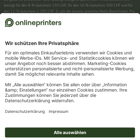
beträgt für den 8-%-Gutschein 150 CHF, für den 10-%-Gutschein 500 CHF und für
den 12-%-Gutschein 1.200 CHF. Es gilt der jeweils erreichte Netto-Bestellwert. Pro
Bestellung ist nur ein Gutscheincode einlösbar. Mehrfach einlösbar. Keine
Barauszahlung. Nicht mit weiteren Aktionen kombinierbar. Die Aktion gilt bis
einschliesslich 31.8.2026.
2
Einfach den Gutscheincode CALENDARS10-26 im dafür vorgesehenen Feld im
Warenkorb eintragen und auf ausgewählte Produkte sparen. Kein
Mindestbestellwert. Mehrfach einlösbar. Keine Barauszahlung. Nicht mit weiteren
Aktionen kombinierbar. Die Aktion gilt bis einschliesslich 31.08.2026.
3
Einfach den Gutscheincode STICKYNOTES26-20 im dafür vorgesehenen Feld im
Warenkorb eintragen und auf ausgewählte Produkte sparen. Kein
Mindestbestellwert. Mehrfach einlösbar. Keine Barauszahlung. Nicht mit weiteren
Aktionen kombinierbar. Die Aktion gilt bis einschliesslich 31.08.2026.
4
Sie erhalten zunächst eine E-Mail, in der Sie die Anmeldung zum Newsletter durch
einen Klick bestätigen. Erst dann senden wir Ihnen den Rabattcode und künftig
unseren Newsletter zu. Natürlich können Sie sich jederzeit wieder abmelden.
Maximale Höhe des Rabatts: 150 CHF des Bestellwerts (netto). Einmalig einlösbar.
Kein Mindestbestellwert. Keine Barauszahlung. Nicht mit weiteren Aktionen oder
Gutscheincodes kombinierbar.
Der Gutschein ist nach Erhalt sechs Wochen gültig.