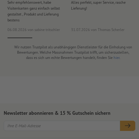
Sehr empfehlenswert, habe
Alles perfekt, super Service, rasche
le
Visitenkarten ganz einfach selbst
Lieferung!
An
gestaltet , Produkt und Lieferung
er
bestens
era
06.08.2026
von sabine tritschler
31.07.2026
von Thomas Scherler
06
Wir nutzen Trustpilot als unabhängigen Dienstleister für die Einholung von
Bewertungen. Welche Massnahmen Trustpilot trifft, um sicherzustellen,
dass es sich um echte Bewertungen handelt, finden Sie
hier
.
Newsletter abonnieren & 15 % Gutschein sichern