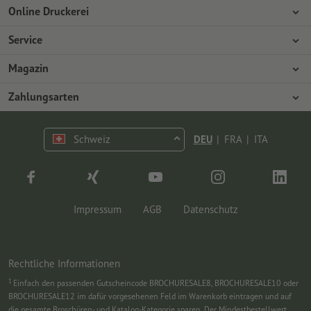
Online Druckerei
Über Onlineprinters
Service
Presse
Zahlungsarten
Magazin
Jobs & Karriere
Versand
Design
Zahlungsarten
Umweltschutz
Reklamation
Marketing
Vorkasse
Kontakt
Schweiz
DEU
|
FRA
|
ITA
op.premium
Druck & Insights
FAQ
Tutorials
Wissen
Impressum
AGB
Datenschutz
Rechtliche Informationen
1
Einfach den passenden Gutscheincode BROCHURESALE8, BROCHURESALE10 oder
BROCHURESALE12 im dafür vorgesehenen Feld im Warenkorb eintragen und auf
die gesamte Broschüren- und Katalog-Kategorie sparen. Der Mindestbestellwert