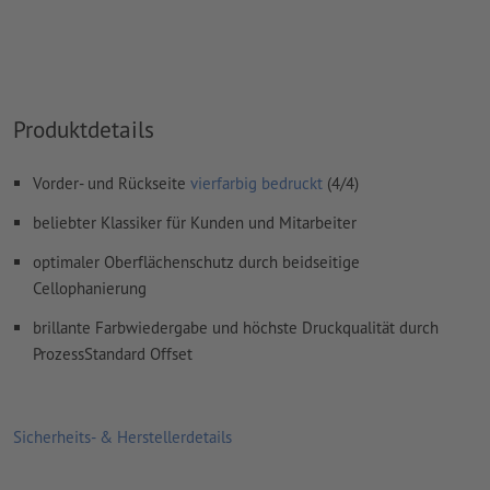
Kommentare
werden gelöscht und nicht gedruckt
Inhalte von
Formularfeldern
werden mitgedruckt
Wie lege ich Druckdaten richtig an?
Produktdetails
Vorder- und Rückseite
vierfarbig bedruckt
(4/4)
beliebter Klassiker für Kunden und Mitarbeiter
optimaler Oberflächenschutz durch beidseitige
Cellophanierung
brillante Farbwiedergabe und höchste Druckqualität durch
ProzessStandard Offset
Sicherheits- & Herstellerdetails