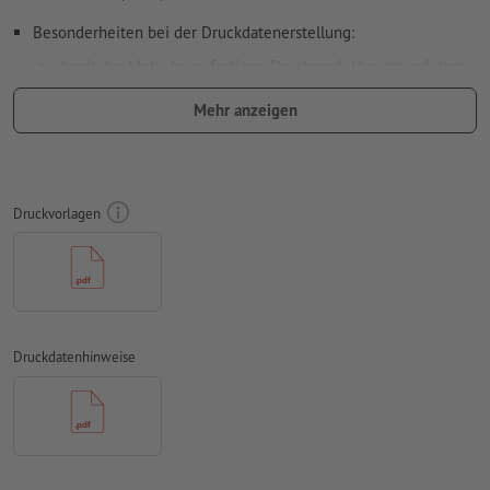
Besonderheiten bei der Druckdatenerstellung:
damit das Motiv beim fertigen Druckprodukt nicht auf dem
Kopf steht, sollte in den Druckdaten die
Leserichtung
Mehr anzeigen
berücksichtigt werden
Auflösung:
300 dpi
umlaufend 3 mm
Beschnitt
anlegen, wichtige Informationen
Druckvorlagen
mit mind. 4 mm Abstand zum Endformat
Schriften
müssen vollständig eingebettet oder in Kurven
konvertiert werden
Farbmodus:
CMYK, FOGRA51 (PSO Coated v3) für gestrichene
Papiere, FOGRA52 (PSO Uncoated v3 FOGRA52) für
Druckdatenhinweise
ungestrichene Papiere
Rechtschreib- und Satzfehler
werden von uns nicht geprüft
Überdruckeneinstellungen
werden von uns nicht geprüft