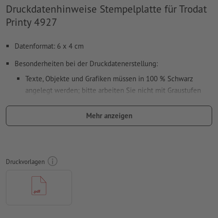
Druckdatenhinweise Stempelplatte für Trodat
Printy 4927
Datenformat: 6 x 4 cm
Besonderheiten bei der Druckdatenerstellung:
Texte, Objekte und Grafiken müssen in 100 % Schwarz
angelegt werden; bitte arbeiten Sie nicht mit Graustufen
verwenden Sie keine Effekte wie Schatten, Verläufe, Raster,
Mehr anzeigen
Transparenzen usw.
Schriftgröße: mindestens 7 Pt, dünnste Linie der Schrift 0,2
mm
Druckvorlagen
Unser Tipp:
Verwenden Sie serifenlose Schriften wie Arial,
Verdana oder Helvetica für einen optimalen Abdruck
Abstand Motiv zum Endformat: mindestens 1 mm
Linienstärke: mindestens 1 Pt (0,4 mm)