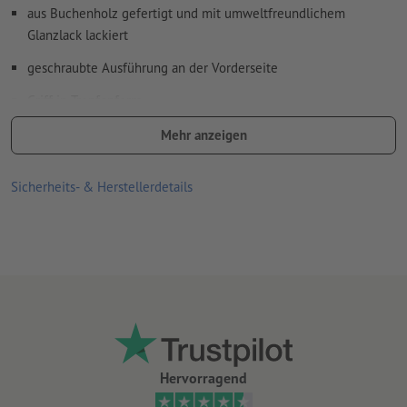
aus Buchenholz gefertigt und mit umweltfreundlichem
Glanzlack lackiert
geschraubte Ausführung an der Vorderseite
Griff in Tropfenform
Die Stempel sind in verschiedensten Größen erhältlich, von
Mehr anzeigen
Rechteckig bis Rund
Sicherheits- & Herstellerdetails
Hervorragend