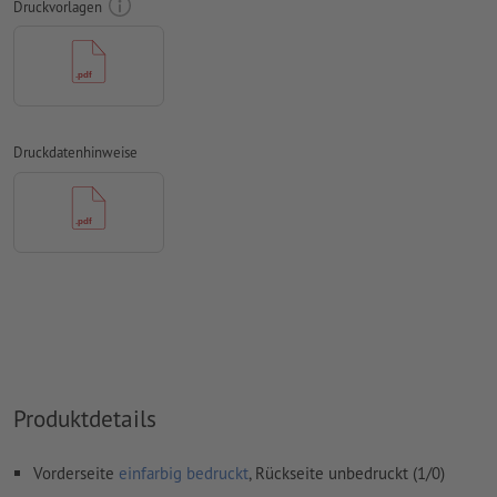
Druckvorlagen
Unser Tipp:
Verwenden Sie serifenlose Schriften wie Arial,
Verdana oder Helvetica für einen optimalen Abdruck
Abstand Motiv zum Endformat: mindestens 1 mm
Linienstärke: mindestens 1 Pt (0,4 mm)
Druckdatenhinweise
Auflösung:
600 dpi
Wie lege ich Druckdaten richtig an?
Produktdetails
Vorderseite
einfarbig bedruckt
, Rückseite unbedruckt (1/0)