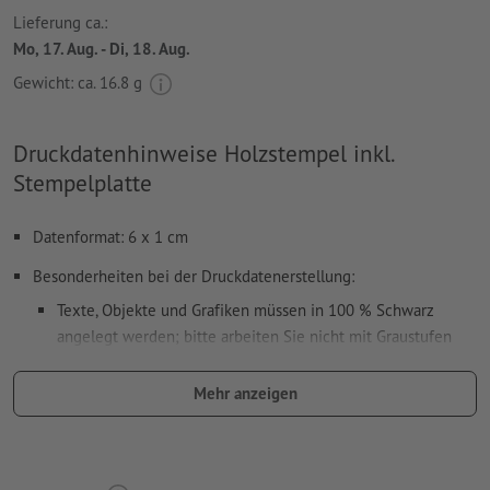
Lieferung ca.:
Mo, 17. Aug. - Di, 18. Aug.
Gewicht: ca.
16.8 g
Druckdatenhinweise Holzstempel inkl.
Stempelplatte
Datenformat: 6 x 1 cm
Besonderheiten bei der Druckdatenerstellung:
Texte, Objekte und Grafiken müssen in 100 % Schwarz
angelegt werden; bitte arbeiten Sie nicht mit Graustufen
verwenden Sie keine Effekte wie Schatten, Verläufe, Raster,
Mehr anzeigen
Transparenzen usw.
Schriftgröße: mindestens 7 Pt, dünnste Linie der Schrift 0,2
mm