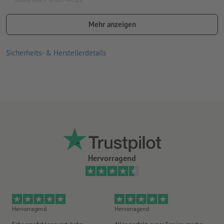
Handelsübliche Ausführung mit Werbeschuber
Mehr anzeigen
Haltbarkeit: ca. 3 Monate bei lebensmittelgerechter Lagerung
Sicherheits- & Herstellerdetails
Zutaten
: Zucker, Glukosesirup, ERDNÜSSE,
MAGERMILCHPULVER, Kakaobutter, Kakaomasse,
Sonnenblumenöl, BUTTERREINFETT, MILCHZUCKER,
MOLKEPERMEAT, Palmfett, Salz, Emulgator (SOJALECITHIN),
HÜHNEREI-TROCKENEIWEISS. Kann enthalten: HASELNÜSSE.
durchschnittliche Nährwerte pro 100 g
: Energie in kJ/kcal
2044/488, Fett 23 g, davon gesättigte Fettsäuren 7,8 g,
Kohlenhydrate 60 g, davon Zucker 52 g, Eiweiß 8,7 g, Salz 0,64
g.
Hervorragend
Hervorragend
Hervorragend
Gu