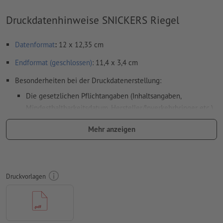
Druckdatenhinweise SNICKERS Riegel
Datenformat
:
12 x 12,35 cm
Endformat (geschlossen)
: 11,4 x 3,4 cm
Besonderheiten bei der Druckdatenerstellung:
Die gesetzlichen Pflichtangaben (Inhaltsangaben,
Mindesthaltbarkeitsdatum, Hersteller/Inverkehrbringer etc.)
werden im Rahmen des Produktionsprozesses automatisch
Mehr anzeigen
eingefügt.
Bitte beachten Sie die gekennzeichneten
Bereiche im Datenblatt sowie in der Druckvorlage
bitte beachten Sie die
gesetzlichen Vorgaben für bedruckte
Druckvorlagen
Lebensmittelverpackungen
Bitte entfernen Sie die Stanzkontur aus der
Downloadvorlage, bevor Sie Ihre Druckdaten generieren.