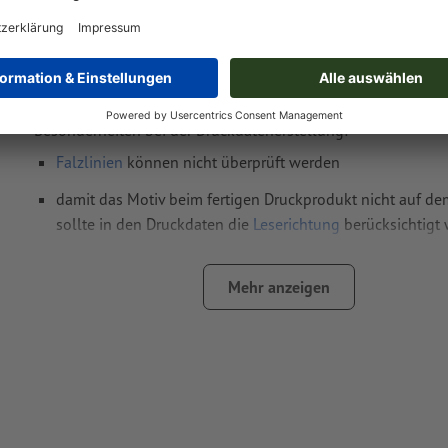
Datenformat
(inkl. 5 mm Beschnitt): 23,1 x 16,3 cm
Endformat
: 22,1 x 15,3 cm
Systemgröße
: 15,7 x 4,2 cm
Besonderheiten bei der Druckdatenerstellung:
Falzlinien
können nicht überprüft werden
damit das Motiv beim fertigen Druckprodukt nicht auf dem
sollte in den Druckdaten die
Leserichtung
berücksichtigt
Auflösung:
300 dpi
Mehr anzeigen
umlaufend 5 mm
Beschnitt
anlegen, wichtige Informationen 
mm Abstand zum Endformat
Schriften
müssen vollständig eingebettet oder in Kurven kon
werden
Farbmodus:
CMYK, FOGRA51 (PSO Coated v3) für gestrichene