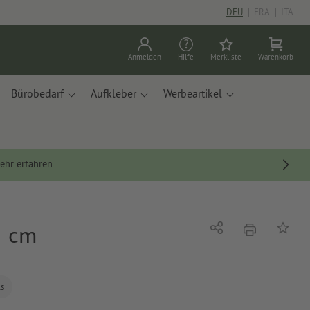
DEU
|
FRA
|
ITA
Anmelden
Hilfe
Merkliste
Warenkorb
Bürobedarf
Aufkleber
Werbeartikel
ehr erfahren
2 cm
Drucken
Teilen
Auf die
ls