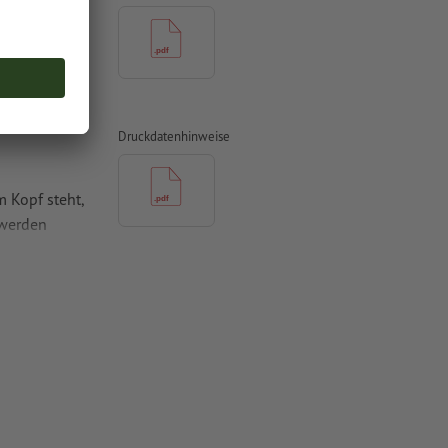
Druckdatenhinweise
 Kopf steht,
 werden
mit mind. 3
vertiert
 Papiere