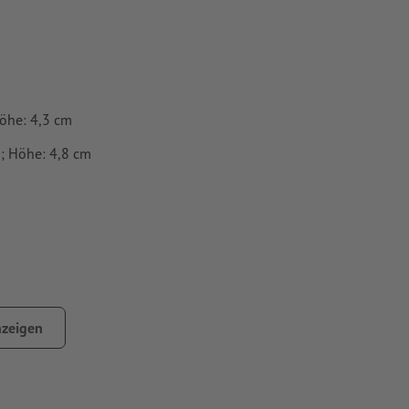
Höhe: 4,3 cm
m; Höhe: 4,8 cm
ger durchlässig; es weicht nicht so schnell auf und ist daher
zeigen