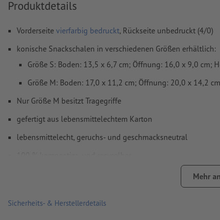
Produktdetails
Rechtschreib- und Satzfehler
werden von uns nicht geprüft
Überdruckeneinstellungen
werden von uns nicht geprüft
Vorderseite
vierfarbig bedruckt
, Rückseite unbedruckt (4/0)
Kommentare
werden gelöscht und nicht gedruckt
konische Snackschalen in verschiedenen Größen erhältlich:
Inhalte von
Formularfeldern
werden mitgedruckt
Größe S: Boden: 13,5 x 6,7 cm; Öffnung: 16,0 x 9,0 cm; 
Größe M: Boden: 17,0 x 11,2 cm; Öffnung: 20,0 x 14,2 c
Wie lege ich Druckdaten richtig an?
Nur Größe M besitzt Tragegriffe
gefertigt aus lebensmittelechtem Karton
lebensmittelecht, geruchs- und geschmacksneutral
100 % kompostier- und recycelbar
durch eine pflanzliche Barriere-Schicht ist das Material weni
Mehr an
auch für fettige oder feuchte Lebensmittel geeignet
Sicherheits- & Herstellerdetails
Lieferung: verklebt und ineinander gestapelt