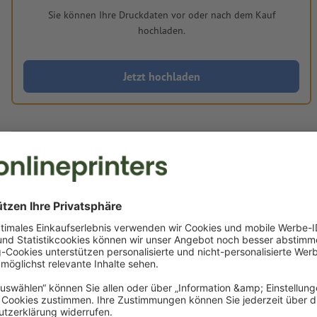
Sie können Ihre Druckdaten vor oder nach dem Kauf
hochladen.
Jetzt hochladen
Lieferung ca.:
CHF 277.84
CHF 30
Di, 25. Aug. - Mi, 26. Aug.
netto
inkl. 8.1 MwSt.
Gewicht: ca.
1.12 kg
Druckdatenhinweise Snackschalen S 15,7 x 8,
cm