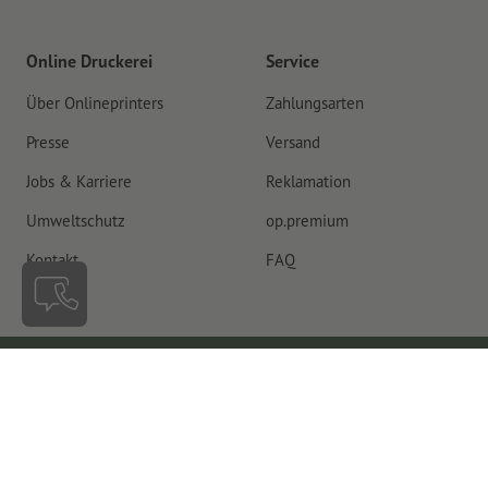
Online Druckerei
Service
Über Onlineprinters
Zahlungsarten
Presse
Versand
Jobs & Karriere
Reklamation
Umweltschutz
op.premium
Kontakt
FAQ
Schweiz