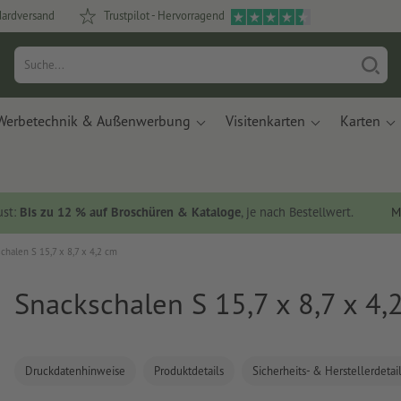
dardversand
Trustpilot - Hervorragend
Werbetechnik & Außenwerbung
Visitenkarten
Karten
ust:
Bis zu 12 % auf Broschüren & Kataloge
, je nach Bestellwert.
M
chalen S 15,7 x 8,7 x 4,2 cm
Snackschalen S 15,7 x 8,7 x 4,
Druckdatenhinweise
Produktdetails
Sicherheits- & Herstellerdetai