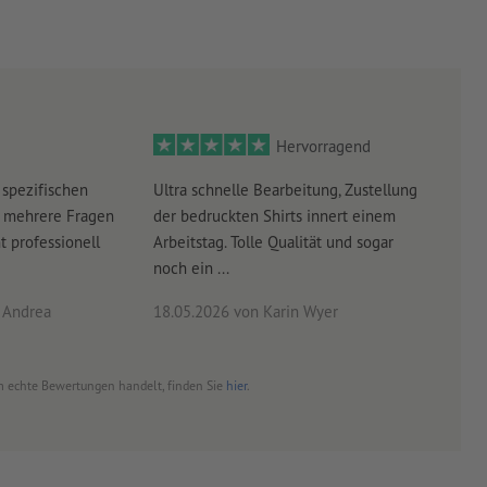
Hervorragend
 spezifischen
Ultra schnelle Bearbeitung, Zustellung
Top 
 mehrere Fragen
der bedruckten Shirts innert einem
(kau
t professionell
Arbeitstag. Tolle Qualität und sogar
begi
noch ein ...
rasch
 Andrea
18.05.2026
von Karin Wyer
15.0
 um echte Bewertungen handelt, finden Sie
hier
.