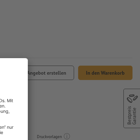
0.35
Angebot erstellen
In den Warenkorb
Bestpreis
Garantie
7 x 4,2
Druckvorlagen