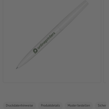
Druckdatenhinweise
Produktdetails
Muster bestellen
Sicherhe