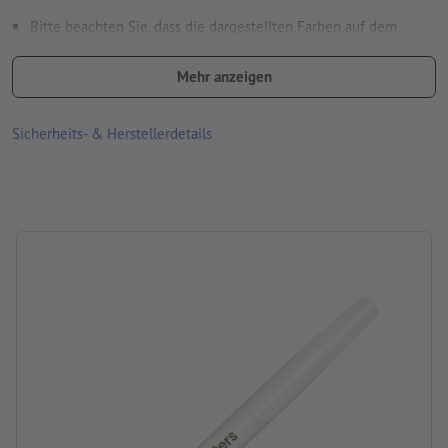
Wie lege ich Druckdaten richtig an?
Bitte beachten Sie, dass die dargestellten Farben auf dem
Bildschirm aufgrund der Lichtverhältnisse oder der
Monitoreinstellung von den tatsächlichen Produktfarben
Mehr anzeigen
abweichen können
Sicherheits- & Herstellerdetails
Material: Kunststoff
Größe: 14,1 x ø 1,7 cm
Information: „Made in Germany“
Mine: Kunststoffmine blauschreibend
Die spezielle G2-Magic-Flow-Mine ermöglicht langanhaltendes,
nachhaltiges Schreiben
Produktmarke: senator®
Verpackung: nicht einzeln verpackt
Verarbeitung: Siebdruck
Druckstand: mittig am Schaft