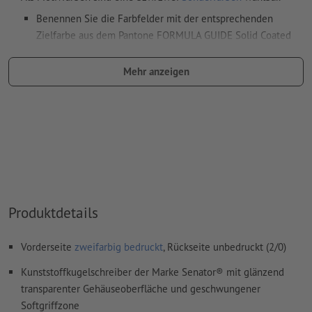
Benennen Sie die Farbfelder mit der entsprechenden
Zielfarbe aus dem Pantone FORMULA GUIDE Solid Coated
(z.B. "Pantone 286 C").
Mehr anzeigen
Es sind keine Metallic- und Neonfarben möglich.
Gold (Pantone 871 C) und Silber (Pantone 877 C) sind als
Druckfarben möglich. Bitte benennen Sie dafür die in Ihren
Druckdaten angelegte Volltonfarbe in „gold“ oder „silver“.
das Trägermaterial kann beim
Druck mit weißer Farbe
durchscheinen
Das druckfertige PDF darf nur Vektoren enthalten; JPEG-
Produktdetails
oder TIFF- Bilder und -Vorlagen sind nicht geeignet
Weitere Informationen und Tipps zu
Vektordaten
finden Sie
Vorderseite
zweifarbig bedruckt
, Rückseite unbedruckt (2/0)
in unserem Hilfecenter.
Kunststoffkugelschreiber der Marke Senator® mit glänzend
Rechtschreib- und Satzfehler
werden von uns nicht geprüft
transparenter Gehäuseoberfläche und geschwungener
Softgriffzone