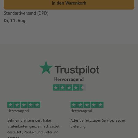
In den Warenkorb
Standardversand (DPD)
Di, 11. Aug.
Hervorragend
Hervorragend
Hervorragend
Gu
Sehr empfehlenswert, habe
Alles perfekt, super Service, rasche
le
Visitenkarten ganz einfach selbst
Lieferung!
An
gestaltet , Produkt und Lieferung
er
bestens
era