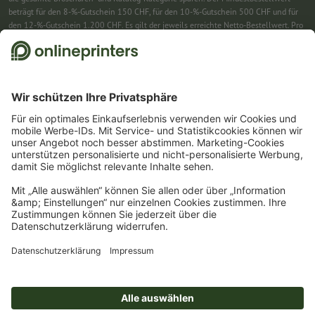
beträgt für den 8-%-Gutschein 150 CHF, für den 10-%-Gutschein 500 CHF und für
den 12-%-Gutschein 1.200 CHF. Es gilt der jeweils erreichte Netto-Bestellwert. Pro
Bestellung ist nur ein Gutscheincode einlösbar. Mehrfach einlösbar. Keine
Barauszahlung. Nicht mit weiteren Aktionen kombinierbar. Die Aktion gilt bis
einschliesslich 31.8.2026.
2
Einfach den Gutscheincode CALENDARS10-26 im dafür vorgesehenen Feld im
Warenkorb eintragen und auf ausgewählte Produkte sparen. Kein
Mindestbestellwert. Mehrfach einlösbar. Keine Barauszahlung. Nicht mit weiteren
Aktionen kombinierbar. Die Aktion gilt bis einschliesslich 31.08.2026.
3
Einfach den Gutscheincode STICKYNOTES26-20 im dafür vorgesehenen Feld im
Warenkorb eintragen und auf ausgewählte Produkte sparen. Kein
Mindestbestellwert. Mehrfach einlösbar. Keine Barauszahlung. Nicht mit weiteren
Aktionen kombinierbar. Die Aktion gilt bis einschliesslich 31.08.2026.
4
Sie erhalten zunächst eine E-Mail, in der Sie die Anmeldung zum Newsletter durch
einen Klick bestätigen. Erst dann senden wir Ihnen den Rabattcode und künftig
unseren Newsletter zu. Natürlich können Sie sich jederzeit wieder abmelden.
Maximale Höhe des Rabatts: 150 CHF des Bestellwerts (netto). Einmalig einlösbar.
Kein Mindestbestellwert. Keine Barauszahlung. Nicht mit weiteren Aktionen oder
Gutscheincodes kombinierbar.
Der Gutschein ist nach Erhalt sechs Wochen gültig.