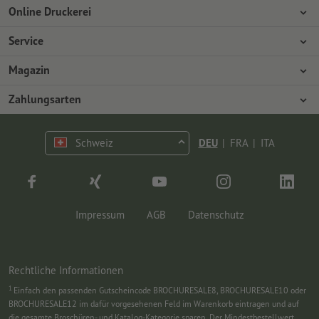
Online Druckerei
Über Onlineprinters
Service
Presse
Zahlungsarten
Magazin
Jobs & Karriere
Versand
Design
Zahlungsarten
Umweltschutz
Reklamation
Marketing
Vorkasse
Kontakt
Schweiz
DEU
|
FRA
|
ITA
op.premium
Druck & Insights
FAQ
Tutorials
Wissen
Impressum
AGB
Datenschutz
Rechtliche Informationen
1
Einfach den passenden Gutscheincode BROCHURESALE8, BROCHURESALE10 oder
BROCHURESALE12 im dafür vorgesehenen Feld im Warenkorb eintragen und auf
die gesamte Broschüren- und Katalog-Kategorie sparen. Der Mindestbestellwert