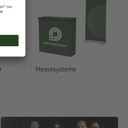
r
Messesysteme