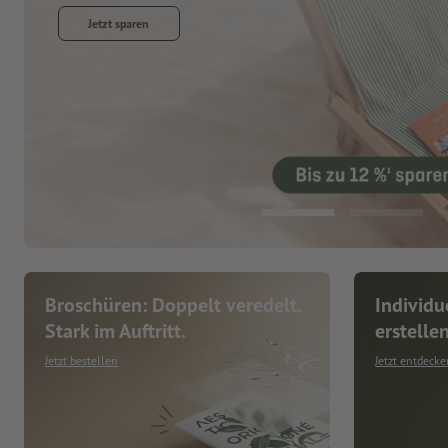
Jetzt entdecken
Broschüren: Doppelt veredelt.
Individu
Stark im Auftritt.
erstelle
Jetzt bestellen
Jetzt entdecke