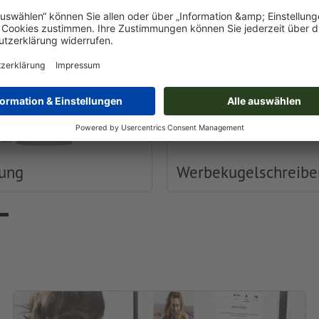
dung
Werbekugelschreibe