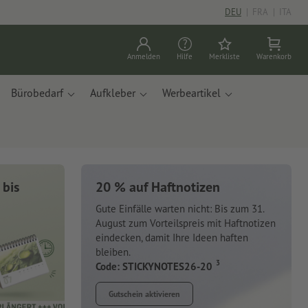
DEU
|
FRA
|
ITA
Anmelden
Hilfe
Merkliste
Warenkorb
Bürobedarf
Aufkleber
Werbeartikel
 bis
20 % auf Haftnotizen
Gute Einfälle warten nicht: Bis zum 31.
August zum Vorteilspreis mit Haftnotizen
eindecken, damit Ihre Ideen haften
bleiben.
3
Code: STICKYNOTES26-20
Gutschein aktivieren