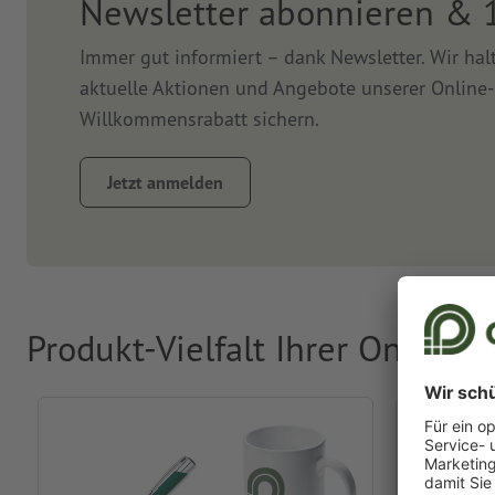
Newsletter abonnieren & 
Immer gut informiert – dank Newsletter. Wir ha
aktuelle Aktionen und Angebote unserer Online-
Willkommensrabatt sichern.
Jetzt anmelden
Produkt-Vielfalt Ihrer Online-