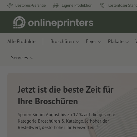
Bestpreis-Garantie
Eigene Produktion
Kostenloser Stan
Alle Produkte
Broschüren
Flyer
Plakate
Services
Neue Notizbücher &
Planer für Ihren
Schreibtisch
Mit innovativen Materialien aus Apfelresten und
Ozeanplastik.