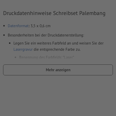
Druckdatenhinweise Schreibset Palembang
Datenformat
:
3,5 x 0,6 cm
Besonderheiten bei der Druckdatenerstellung:
Legen Sie ein weiteres Farbfeld an und weisen Sie der
Lasergravur
die entsprechende Farbe zu.
Benennung des Farbfelds: "Laser"
Farbtyp: Vollton
Mehr anzeigen
Farbwert: frei wählbar
Hinweis: diese "Farbe" dient lediglich Produktionszwecken,
es ist keine farbliche Gravur
Das druckfertige PDF darf nur Vektoren enthalten; JPEG-
oder TIFF- Bilder und -Vorlagen sind nicht geeignet