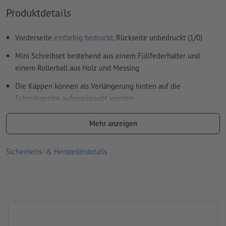
Weitere Informationen und Tipps zu
Vektordaten
finden Sie
Produktdetails
in unserem Hilfecenter.
Rechtschreib- und Satzfehler
werden von uns nicht geprüft
Vorderseite
einfarbig bedruckt
, Rückseite unbedruckt (1/0)
Mini Schreibset bestehend aus einem Füllfederhalter und
Wie lege ich Druckdaten richtig an?
einem Rollerball aus Holz und Messing
Die Kappen können als Verlängerung hinten auf die
Schreibgeräte aufgeschraubt werden
Geliefert wird das Set in einer umweltfreundlichen Verpackung
Mehr anzeigen
Bitte beachten Sie, dass die dargestellten Farben oder die
Veredelung auf dem Bildschirm aufgrund der Lichtverhältnisse
Sicherheits- & Herstellerdetails
oder der Monitoreinstellung von den tatsächlichen
Produktfarben abweichen können
Größe: 10,7 x 6 x 2,5 cm
Verpackung: Karton-/Papierhülle
Verarbeitung: Lasergravur