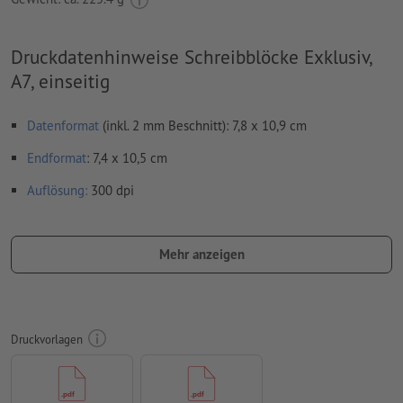
Druckdatenhinweise Schreibblöcke Exklusiv,
A7, einseitig
Datenformat
(inkl. 2 mm Beschnitt): 7,8 x 10,9 cm
Endformat
: 7,4 x 10,5 cm
Auflösung:
300 dpi
umlaufend 2 mm
Beschnitt
anlegen, wichtige Informationen
mit mind. 4 mm Abstand zum Endformat
Mehr anzeigen
Schriften
müssen vollständig eingebettet oder in Kurven
konvertiert werden
Farbmodus:
CMYK, FOGRA52 (PSO Uncoated v3 FOGRA52) für
Druckvorlagen
ungestrichene Papiere
Rechtschreib- und Satzfehler
werden von uns nicht geprüft