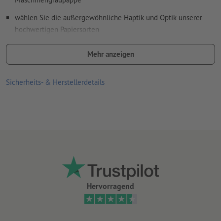
wählen Sie die außergewöhnliche Haptik und Optik unserer
hochwertigen Papiersorten
hochwertige Gmund Papiersorten exklusiv nur bei
Mehr anzeigen
Onlineprinters
optional wählbar:
Sicherheits- & Herstellerdetails
Lochung (gemäß Leserichtung)
Leimung (Position wählbar)
Hinweis:
Die optionale Lochung erfolgt nach DIN-Standard (ISO
838)
Linienstärke: mindestens 0,25 Pt (0,09 mm)
Dünne Linien, die mit einem Farbauftrag von unter 100 % pro
Hervorragend
Farbkanal angelegt werden, können aufgrund des Druckrasters
unterbrochen, unruhig, verschwommen oder aufgerissen
erscheinen