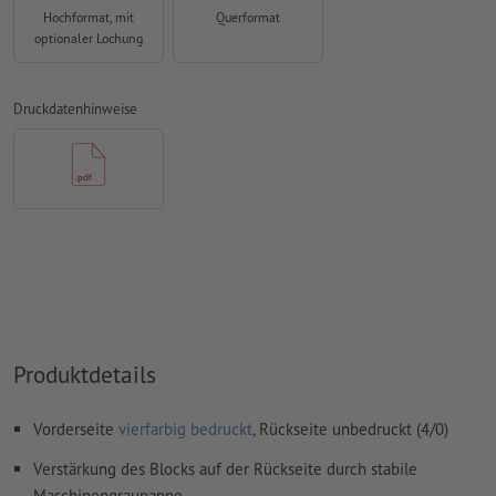
Überdruckeneinstellungen
werden von uns nicht geprüft
Hochformat, mit
Querformat
optionaler Lochung
Kommentare
werden gelöscht und nicht gedruckt
Inhalte von
Formularfeldern
werden mitgedruckt
Druckdatenhinweise
Wie lege ich Druckdaten richtig an?
Produktdetails
Vorderseite
vierfarbig bedruckt
, Rückseite unbedruckt (4/0)
Verstärkung des Blocks auf der Rückseite durch stabile
Maschinengraupappe