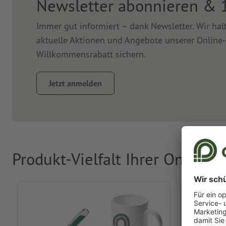
Newsletter abonnieren & 
Immer gut informiert – dank Newsletter. Wir ha
aktuelle Aktionen und Angebote unserer Online-
Willkommensrabatt sichern.
Jetzt anmelden
Produkt-Vielfalt Ihrer Online-