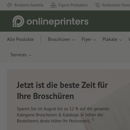
Bestpreis-Garantie
Eigene Produktion
Kostenloser Stan
Alle Produkte
Broschüren
Flyer
Plakate
Services
Neue Notizbücher &
Planer für Ihren
Schreibtisch
Mit innovativen Materialien aus Apfelresten und
Ozeanplastik.