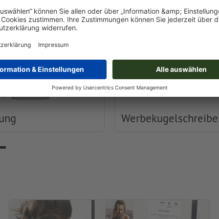
dung
Werbekugelschreibe