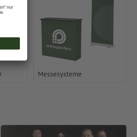
r
Messesysteme