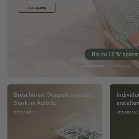
Jetzt entdecken
Broschüren: Doppelt veredelt.
Individu
Stark im Auftritt.
erstelle
Jetzt bestellen
Jetzt entdecke