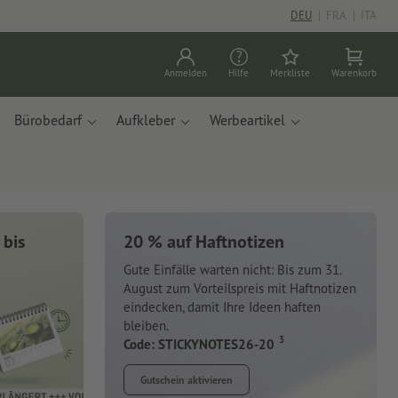
DEU
|
FRA
|
ITA
Anmelden
Hilfe
Merkliste
Warenkorb
Bürobedarf
Aufkleber
Werbeartikel
 bis
20 % auf Haftnotizen
Gute Einfälle warten nicht: Bis zum 31.
August zum Vorteilspreis mit Haftnotizen
eindecken, damit Ihre Ideen haften
bleiben.
3
Code: STICKYNOTES26-20
Gutschein aktivieren