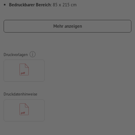
Bedruckbarer Bereich
: 85 x 215 cm
Auflösung:
150 dpi
Mehr anzeigen
umlaufend 10 mm
Beschnitt
anlegen, wichtige Informationen
mit mind. 10 mm Abstand zum Endformat
Schriften
müssen vollständig eingebettet oder in Kurven
konvertiert werden
Druckvorlagen
Farbmodus:
CMYK, FOGRA51 (PSO Coated v3)
Rechtschreib- und Satzfehler
werden von uns nicht geprüft
Überdruckeneinstellungen
werden von uns nicht geprüft
Druckdatenhinweise
Kommentare
werden gelöscht und nicht gedruckt
Inhalte von
Formularfeldern
werden mitgedruckt
Wie lege ich Druckdaten richtig an?