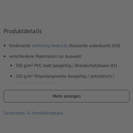
Produktdetails
Vorderseite
vierfarbig bedruckt
, Rückseite unbedruckt (4/0)
verschiedene Materialien zur Auswahl:
500 g/m² PVC matt (langlebig / Brandschutzklasse B1)
260 g/m² Polyestergewebe (langlebig / antistatisch /
Brandschutzklasse B1)
175 µm Polyester-Folie matt (hohe Bildschärfe /
Mehr anzeigen
lichtundurchlässig)
Rollup Budget-System aus Aluminium, mit bedrucktem Banner,
Sicherheits- & Herstellerdetails
3-teiliger „Zeltstange“ und Tragetasche
Einfacher Transport dank stabiler Alukassette und