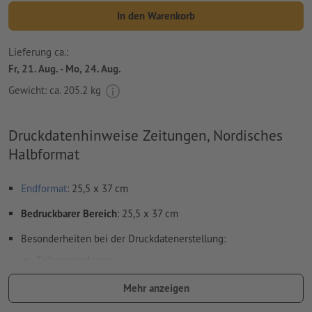
In den Warenkorb
Lieferung ca.:
Fr, 21. Aug. - Mo, 24. Aug.
Gewicht: ca.
205.2 kg
Druckdatenhinweise Zeitungen, Nordisches
Halbformat
Endformat
: 25,5 x 37 cm
Bedruckbarer Bereich
: 25,5 x 37 cm
Besonderheiten bei der Druckdatenerstellung:
Seitenanordnung:
wir übernehmen für Sie das Ausschießen des Innenteils,
Mehr anzeigen
also die Anordnung und Positionierung der Seiten auf