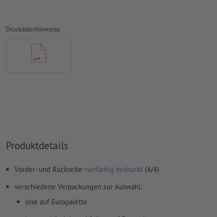
dem Druckbogen
dafür benötigen wir eine PDF-Datei mit fortlaufenden
Druckdatenhinweise
Einzelseiten
wenn Sie im Layoutprogramm mit Doppelseiten
arbeiten, exportieren Sie diese bitte anschließend als
fortlaufende Einzelseiten
Hinweis: Ein 32-seitiger Innenteil entspricht 16 Blatt (mit
jeweils einer Vorder- und Rückseite)
Auflösung:
300 dpi
umlaufend 15 mm
Beschnitt
anlegen, wichtige Informationen
Produktdetails
mit mind. 5 mm Abstand zum Endformat
Schriften
müssen vollständig eingebettet oder in Kurven
Vorder- und Rückseite
vierfarbig bedruckt
(4/4)
konvertiert werden
verschiedene Verpackungen zur Auswahl:
Farbmodus:
CMYK nach ISO12647-2:2004 (ISO Newspaper 26v4)
lose auf Europalette
Rechtschreib- und Satzfehler
werden von uns nicht geprüft