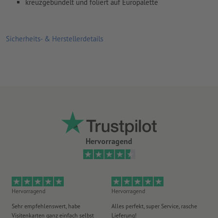
kreuzgebündelt und foliert auf Europalette
Überdruckeneinstellungen
werden von uns nicht geprüft
Kommentare
werden gelöscht und nicht gedruckt
Sicherheits- & Herstellerdetails
Inhalte von
Formularfeldern
werden mitgedruckt
Wie lege ich Druckdaten richtig an?
Hervorragend
Hervorragend
Hervorragend
Gu
Sehr empfehlenswert, habe
Alles perfekt, super Service, rasche
le
Visitenkarten ganz einfach selbst
Lieferung!
An