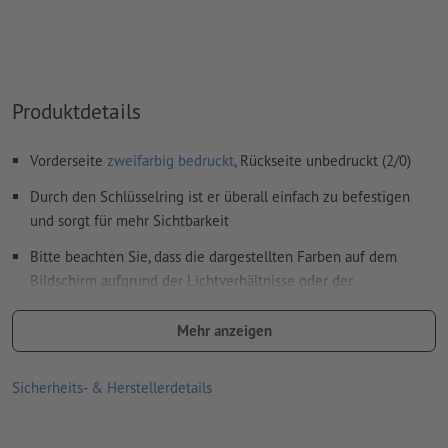
Druckdaten angelegte Volltonfarbe in „gold“ oder „silver“.
das Trägermaterial kann beim
Druck mit weißer Farbe
durchscheinen
Das druckfertige PDF darf nur Vektoren enthalten; JPEG-
Produktdetails
oder TIFF- Bilder und -Vorlagen sind nicht geeignet
Weitere Informationen und Tipps zu
Vektordaten
finden Sie
Vorderseite
zweifarbig bedruckt
, Rückseite unbedruckt (2/0)
in unserem Hilfecenter.
Durch den Schlüsselring ist er überall einfach zu befestigen
Rechtschreib- und Satzfehler
werden von uns nicht geprüft
und sorgt für mehr Sichtbarkeit
Bitte beachten Sie, dass die dargestellten Farben auf dem
Wie lege ich Druckdaten richtig an?
Bildschirm aufgrund der Lichtverhältnisse oder der
Monitoreinstellung von den tatsächlichen Produktfarben
abweichen können
Mehr anzeigen
Material: Polyester
Sicherheits- & Herstellerdetails
Verpackung: nicht einzeln verpackt
Verarbeitung: Tampondruck