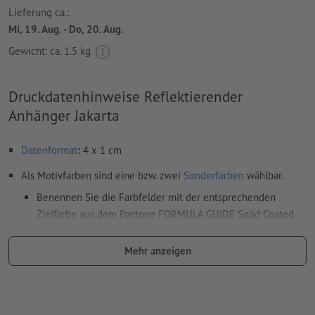
Lieferung ca.:
Mi, 19. Aug. - Do, 20. Aug.
Gewicht: ca.
1.5 kg
Druckdatenhinweise Reflektierender
Anhänger Jakarta
Datenformat
:
4 x 1 cm
Als Motivfarben sind eine bzw. zwei
Sonderfarben
wählbar.
Benennen Sie die Farbfelder mit der entsprechenden
Zielfarbe aus dem Pantone FORMULA GUIDE Solid Coated
(z.B. "Pantone 286 C").
Mehr anzeigen
Es sind keine Metallic- und Neonfarben möglich.
Gold (Pantone 871 C) und Silber (Pantone 877 C) sind als
Druckfarben möglich. Bitte benennen Sie dafür die in Ihren